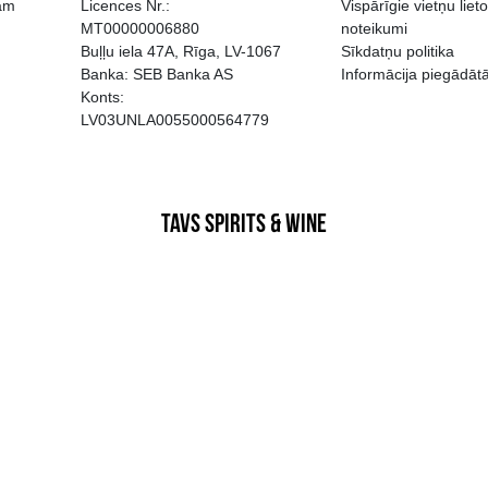
EGATĪVA IETEKME, TĀ PĀRDOŠA
AIZL