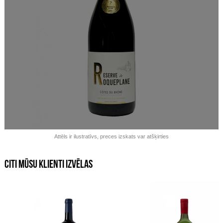
Izpārdots!