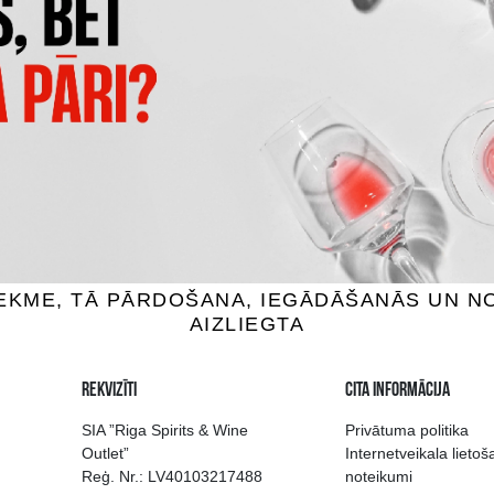
CAPANNELLE 50 & 50 VINO
CLARO CARMENERE
TAVOLA DI TOSCANA IG
vīns, 13.5%, 0.75L
Sarkanvīns, 13.5%, 0.7
3.99 €
101.99 €
IEVIENOT GROZAM
PIEVIENOT GROZAM
 izvēle Rīgā
Kvalitatīvu dzērien