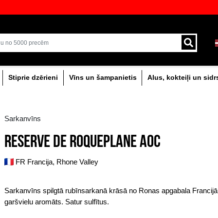
veikali ar plašāko izvēli Baltijā
Piegāde ar kurjeru un
0% dzērieni
Stiprie dzērieni
Vīns un šam
Sarkanvīns
RESERVE DE ROQUE
FR Francija, Rhone Valley