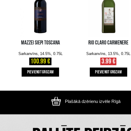
Attēls ir ilustratīvs, preces izskats var atšķirtie
CITI MŪSU KLIENTI IZVĒLAS