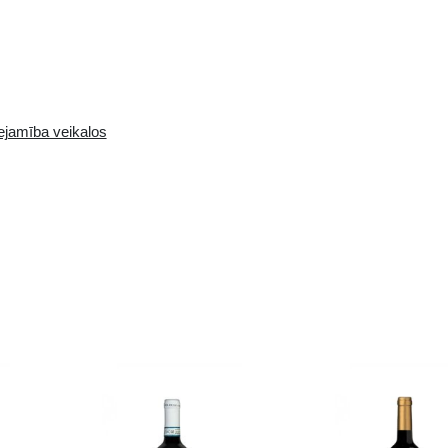
 krāsā no Ronas apgabala Francijā. Sarkano augļu 
Pieejamība i-veikalā:
Pieejamība veikalos
0 gb.