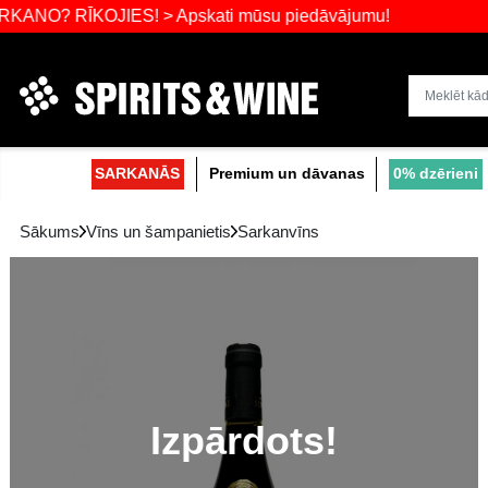
ĪKOJIES! > Apskati mūsu piedāvājumu!
Dzērienu liel
SARKANĀS
Premium un dāvanas
Sākums
Vīns un šampanietis
Sarkanvīns