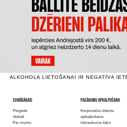
MAZZEI SIEPI TOSCANA
RIO 
Sarkanvīns, 14.5%, 0.75L
Sarkan
100.99 €
PIEVIENOT GROZAM
P
Plašākā dzērienu