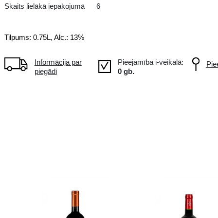
Sarkanvīns spilgtā rubīnsarkanā
garšvielu aromāts. Satur sulfītus.
Skaits lielākā iepakojumā
6
Tilpums: 0.75L, Alc.: 13%
Informācija par
piegādi