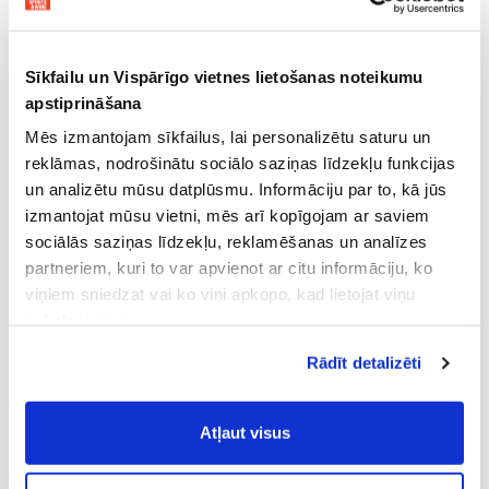
Sīkfailu un Vispārīgo vietnes lietošanas noteikumu
apstiprināšana
Mēs izmantojam sīkfailus, lai personalizētu saturu un
reklāmas, nodrošinātu sociālo saziņas līdzekļu funkcijas
un analizētu mūsu datplūsmu. Informāciju par to, kā jūs
izmantojat mūsu vietni, mēs arī kopīgojam ar saviem
sociālās saziņas līdzekļu, reklamēšanas un analīzes
partneriem, kuri to var apvienot ar citu informāciju, ko
viņiem sniedzat vai ko viņi apkopo, kad lietojat viņu
pakalpojumus.
Atļaujot nepieciešamos sīkfailus Jūs
Rādīt detalizēti
piekrītat
Vispārīgiem vietnes lietošanas
noteikumiem
(saīsināti - VVLN).
Atļaut visus