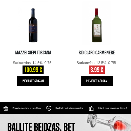
MAZZEI SIEPI TOSCANA
RIO CLARO CARMENERE
Sarkanvīns, 14.5%, 0.75L
Sarkanvīns, 13.5%, 0.75L
100.99 €
3.99 €
PIEVIENOT GROZAM
PIEVIENOT GROZAM
Plašākā dzērienu izvēle Rīgā
Kvalitatīvu dzērienu garantija
Klienti mūs novērtē ar 4.6 no 5