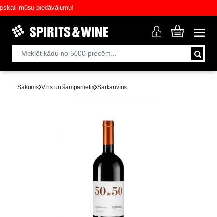
ati mūsu piedāvājumu!
Sākums
Vīns un šampanietis
Sarkanvīns