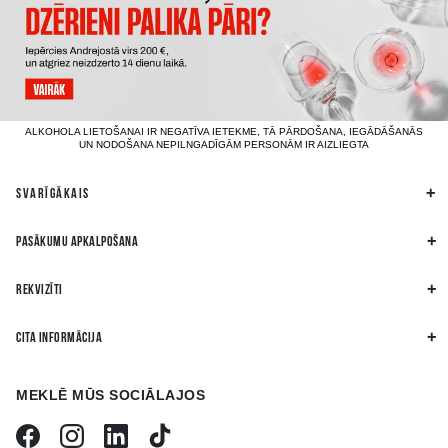
ALKOHOLA LIETOŠANAI IR NEGATĪVA IETEKME, TĀ PĀRDOŠANA, IEGĀDĀŠANĀS
UN NODOŠANA NEPILNGADĪGĀM PERSONĀM IR AIZLIEGTA
SVARĪGĀKAIS
PASĀKUMU APKALPOŠANA
REKVIZĪTI
CITA INFORMĀCIJA
MEKLĒ MŪS SOCIĀLAJOS