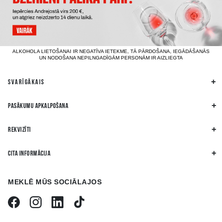
ALKOHOLA LIETOŠANAI IR NEGATĪVA IETEKME, TĀ PĀRDOŠANA, IEGĀDĀŠANĀS
UN NODOŠANA NEPILNGADĪGĀM PERSONĀM IR AIZLIEGTA
SVARĪGĀKAIS
PASĀKUMU APKALPOŠANA
REKVIZĪTI
CITA INFORMĀCIJA
MEKLĒ MŪS SOCIĀLAJOS