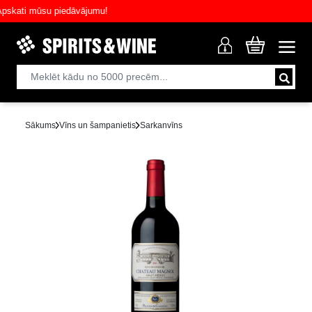
ati mūsu piedāvājumu!
Sākums
Vīns un šampanietis
Sarkanvīns