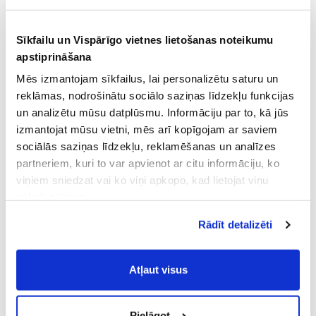
Sīkfailu un Vispārīgo vietnes lietošanas noteikumu
apstiprināšana
Mēs izmantojam sīkfailus, lai personalizētu saturu un
reklāmas, nodrošinātu sociālo saziņas līdzekļu funkcijas
un analizētu mūsu datplūsmu. Informāciju par to, kā jūs
izmantojat mūsu vietni, mēs arī kopīgojam ar saviem
sociālās saziņas līdzekļu, reklamēšanas un analīzes
partneriem, kuri to var apvienot ar citu informāciju, ko
viņiem sniedzat vai ko viņi apkopo, kad lietojat viņu
pakalpojumus.
Atļaujot nepieciešamos sīkfailus Jūs
Rādīt detalizēti
piekrītat
Vispārīgiem vietnes lietošanas
noteikumiem
(saīsināti - VVLN).
Atļaut visus
Pielāgot