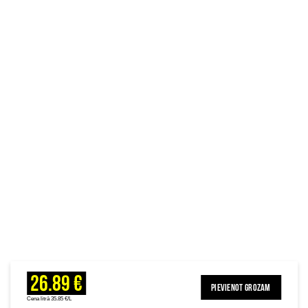
26.89 €
PIEVIENOT GROZAM
Cena litrā 35.85 €/L