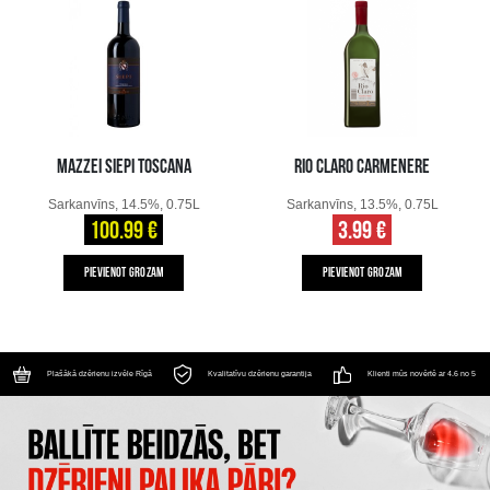
MAZZEI SIEPI TOSCANA
RIO CLARO CARMENERE
Sarkanvīns, 14.5%, 0.75L
Sarkanvīns, 13.5%, 0.75L
100.99 €
3.99 €
PIEVIENOT GROZAM
PIEVIENOT GROZAM
Plašākā dzērienu izvēle Rīgā
Kvalitatīvu dzērienu garantija
Klienti mūs novērtē ar 4.6 no 5