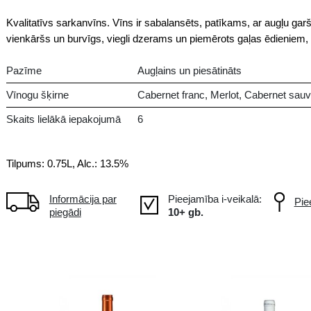
Sauss
FR Francija
Kvalitatīvs sarkanvīns. Vīns ir s
vienkāršs un burvīgs, viegli dze
Pazīme
Aug
Vīnogu šķirne
Cab
Skaits lielākā iepakojumā
6