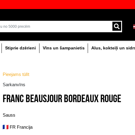
veikali ar plašāko izvēli Baltijā
Piegāde ar kurjeru un
0% dzērieni
Stiprie dzērieni
Vīns un šam
Pieejams tūlīt
Sarkanvīns
FRANC BEAUSJOUR 