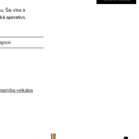
abalansēts, patīkams, ar augļu garšu. Šis vīns ir
rams un piemērots gaļas ēdieniem, kā aperatīvs.
ļains un piesātināts
ernet franc, Merlot, Cabernet sauvignon