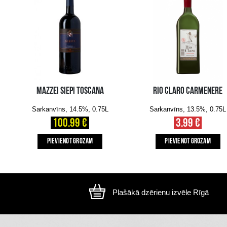
Attēls ir ilustratīvs, preces izskats var atšķirtie
CITI MŪSU KLIENTI IZVĒLAS