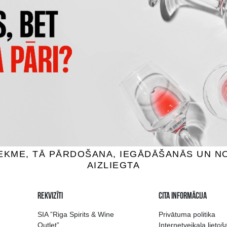
CAPANNELLE 50 & 50 VINO
CLARO CARMENERE
TAVOLA DI TOSCANA IG
vīns, 13.5%, 0.75L
Sarkanvīns, 13.5%, 0.7
3.99 €
101.99 €
IEVIENOT GROZAM
PIEVIENOT GROZAM
 izvēle Rīgā
Kvalitatīvu dzērien