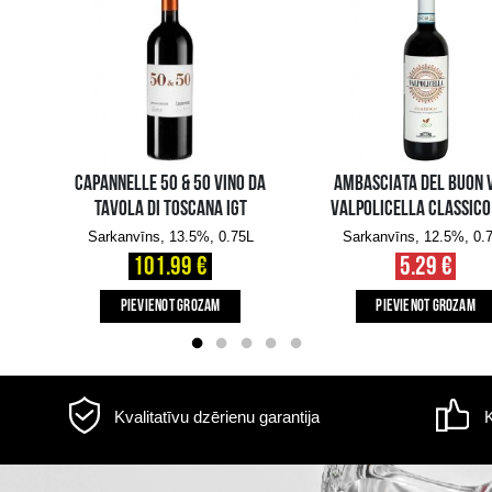
Tilpums: 0.75L, Alc.: 13.5%
s
Informācija par
piegādi