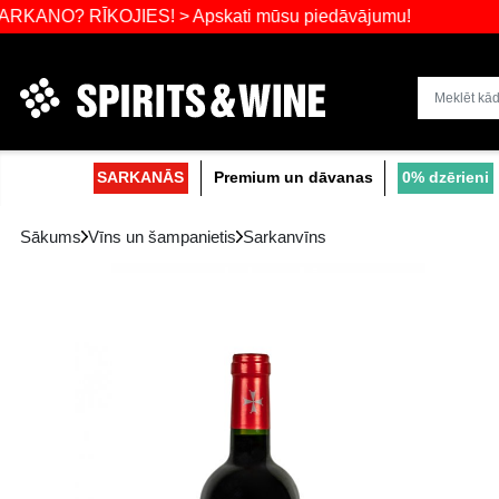
? RĪKOJIES! > Apskati mūsu piedāvājumu!
Dzērienu liel
SARKANĀS
Premium un dāvanas
Sākums
Vīns un šampanietis
Sarkanvīns