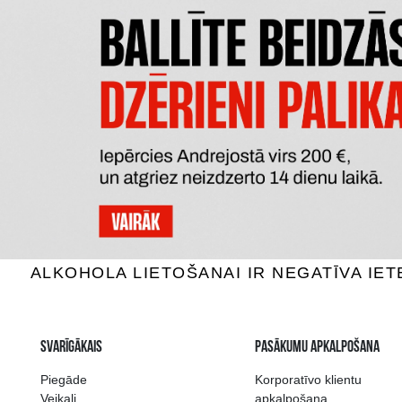
MAZZEI SIEPI TOSCANA
RIO 
Sarkanvīns, 14.5%, 0.75L
Sarkan
100.99 €
PIEVIENOT GROZAM
P
Plašākā dzērienu