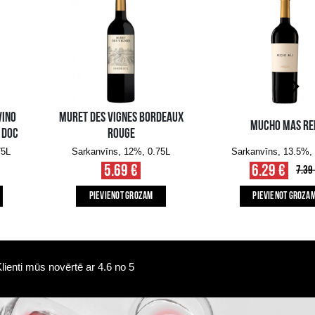
Pieejamība i-veikalā:
Pieejamība veikalos
10+ gb.