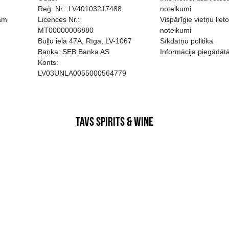
EGATĪVA IETEKME, TĀ PĀRDOŠA
AIZL