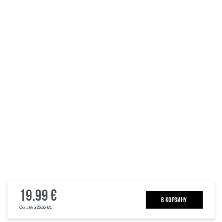
19.99 €
B КОРЗИНУ
Cena litrā 26.65 €/L