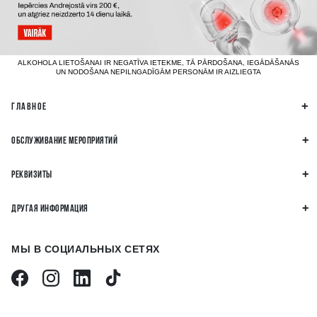
ALKOHOLA LIETOŠANAI IR NEGATĪVA IETEKME, TĀ PĀRDOŠANA, IEGĀDĀŠANĀS
UN NODOŠANA NEPILNGADĪGĀM PERSONĀM IR AIZLIEGTA
ГЛАВНОЕ
ОБСЛУЖИВАНИЕ МЕРОПРИЯТИЙ
РЕКВИЗИТЫ
ДРУГАЯ ИНФОРМАЦИЯ
МЫ В СОЦИАЛЬНЫХ СЕТЯХ