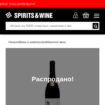
ti mūsu piedāvājumu!
Начало
Вина и шампанское
Красное вино
Распродано!