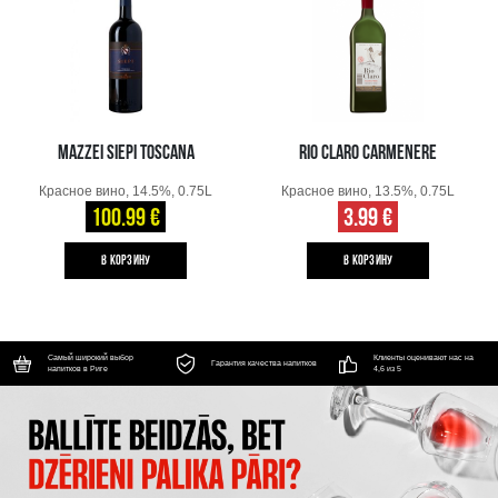
MAZZEI SIEPI TOSCANA
RIO CLARO CARMENERE
Красное вино, 14.5%, 0.75L
Красное вино, 13.5%, 0.75L
100.99 €
3.99 €
B КОРЗИНУ
B КОРЗИНУ
Самый широкий выбор
Клиенты оценивают нас на
Гарантия качества напитков
напитков в Риге
4,6 из 5