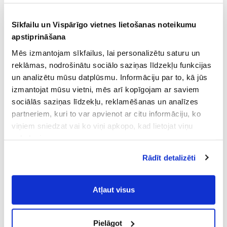
Sīkfailu un Vispārīgo vietnes lietošanas noteikumu
apstiprināšana
Mēs izmantojam sīkfailus, lai personalizētu saturu un
reklāmas, nodrošinātu sociālo saziņas līdzekļu funkcijas
un analizētu mūsu datplūsmu. Informāciju par to, kā jūs
izmantojat mūsu vietni, mēs arī kopīgojam ar saviem
sociālās saziņas līdzekļu, reklamēšanas un analīzes
partneriem, kuri to var apvienot ar citu informāciju, ko
viņiem sniedzat vai ko viņi apkopo, kad lietojat viņu
pakalpojumus.
Atļaujot nepieciešamos sīkfailus Jūs
Rādīt detalizēti
piekrītat
Vispārīgiem vietnes lietošanas
noteikumiem
(saīsināti - VVLN).
Atļaut visus
Pielāgot