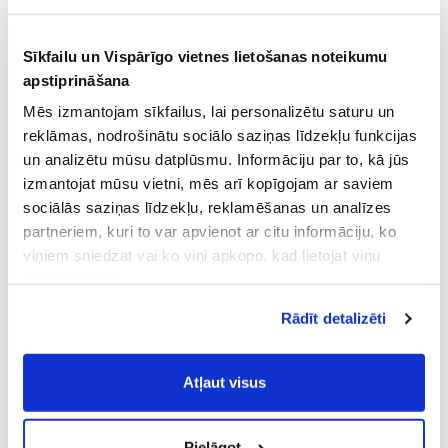
Sīkfailu un Vispārīgo vietnes lietošanas noteikumu
apstiprināšana
Mēs izmantojam sīkfailus, lai personalizētu saturu un
reklāmas, nodrošinātu sociālo saziņas līdzekļu funkcijas
un analizētu mūsu datplūsmu. Informāciju par to, kā jūs
izmantojat mūsu vietni, mēs arī kopīgojam ar saviem
sociālās saziņas līdzekļu, reklamēšanas un analīzes
partneriem, kuri to var apvienot ar citu informāciju, ko
viņiem sniedzat vai ko viņi apkopo, kad lietojat viņu
pakalpojumus.
Atļaujot nepieciešamos sīkfailus Jūs
Rādīt detalizēti
piekrītat
Vispārīgiem vietnes lietošanas
noteikumiem
(saīsināti - VVLN).
Atļaut visus
Pielāgot