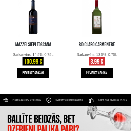
MAZZEI SIEPI TOSCANA
RIO CLARO CARMENERE
Sarkanvīns, 14.5%, 0.75L
Sarkanvīns, 13.5%, 0.75L
100.99 €
3.99 €
PIEVIENOT GROZAM
PIEVIENOT GROZAM
Plašākā dzērienu izvēle Rīgā
Kvalitatīvu dzērienu garantija
Klienti mūs novērtē ar 4.6 no 5