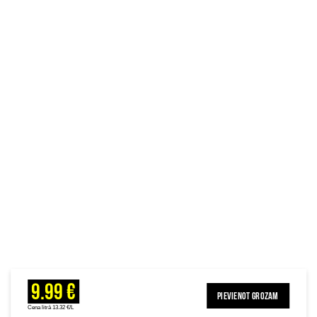
9.99 €
PIEVIENOT GROZAM
Cena litrā 13.32 €/L