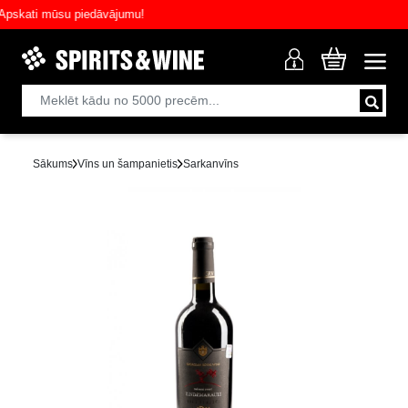
kati mūsu piedāvājumu!
Sākums
Vīns un šampanietis
Sarkanvīns