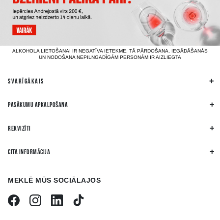
ALKOHOLA LIETOŠANAI IR NEGATĪVA IETEKME, TĀ PĀRDOŠANA, IEGĀDĀŠANĀS
UN NODOŠANA NEPILNGADĪGĀM PERSONĀM IR AIZLIEGTA
SVARĪGĀKAIS
PASĀKUMU APKALPOŠANA
REKVIZĪTI
CITA INFORMĀCIJA
MEKLĒ MŪS SOCIĀLAJOS