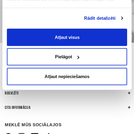
pakalpojumus.
Atļaujot nepieciešamos sīkfailus Jūs
Rādīt detalizēti
piekrītat
Vispārīgiem vietnes lietošanas
noteikumiem
(saīsināti - VVLN).
Atļaut visus
ALKOHOLA LIETOŠANAI IR NEGATĪVA IETEKME, TĀ PĀRDOŠANA, IEGĀDĀŠANĀS
UN NODOŠANA NEPILNGADĪGĀM PERSONĀM IR AIZLIEGTA
Pielāgot
SVARĪGĀKAIS
Atļaut nepieciešamos
PASĀKUMU APKALPOŠANA
REKVIZĪTI
CITA INFORMĀCIJA
MEKLĒ MŪS SOCIĀLAJOS