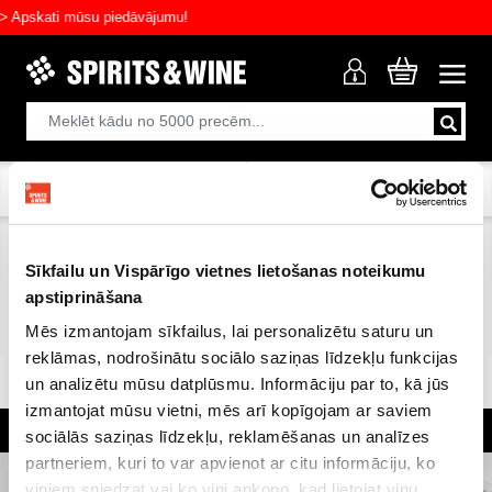
Apskati mūsu piedāvājumu!
Filtrēt preces
Kārtot pēc
Sīkfailu un Vispārīgo vietnes lietošanas noteikumu
Gaļas uzkodas
(0 no 0)
apstiprināšana
Mēs izmantojam sīkfailus, lai personalizētu saturu un
reklāmas, nodrošinātu sociālo saziņas līdzekļu funkcijas
un analizētu mūsu datplūsmu. Informāciju par to, kā jūs
izmantojat mūsu vietni, mēs arī kopīgojam ar saviem
Plašākā dzērienu izvēle Rīgā
Kvalitatīvu dzērienu garantija
Klienti mūs novērtē ar 4.6 no 5
sociālās saziņas līdzekļu, reklamēšanas un analīzes
partneriem, kuri to var apvienot ar citu informāciju, ko
viņiem sniedzat vai ko viņi apkopo, kad lietojat viņu