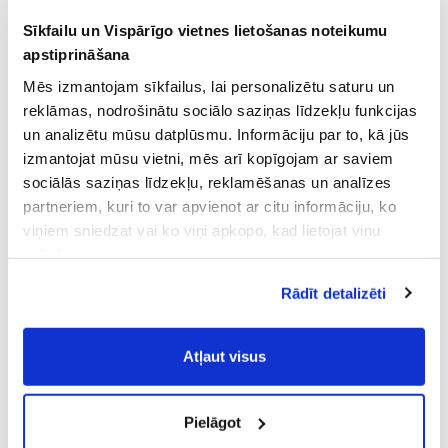
Sīkfailu un Vispārīgo vietnes lietošanas noteikumu
POPKORNS POPHOUSE CHEDDAR
apstiprināšana
POPKORNS POPHOUSE SWEET
CHEESE
Mēs izmantojam sīkfailus, lai personalizētu saturu un
reklāmas, nodrošinātu sociālo saziņas līdzekļu funkcijas
5.29 €
0.79 €
un analizētu mūsu datplūsmu. Informāciju par to, kā jūs
izmantojat mūsu vietni, mēs arī kopīgojam ar saviem
PIEVIENOT GROZAM
PIEVIENOT GROZAM
sociālās saziņas līdzekļu, reklamēšanas un analīzes
partneriem, kuri to var apvienot ar citu informāciju, ko
viņiem sniedzat vai ko viņi apkopo, kad lietojat viņu
pakalpojumus.
Atļaujot nepieciešamos sīkfailus Jūs
Rādīt detalizēti
piekrītat
Vispārīgiem vietnes lietošanas
noteikumiem
(saīsināti - VVLN).
Atļaut visus
POPKORNS POPHOUSE CHEDDAR
POPKORNS POPHOUSE
CHEESE
SWEET RAINBOW
Pielāgot
5.29 €
5.29 €