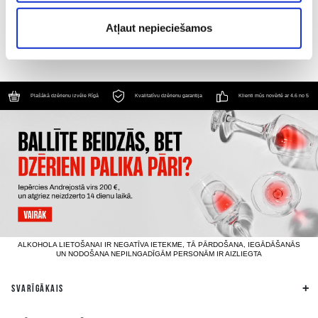
PIEVIENOT GROZAM
PIEVIENOT GROZAM
Atļaut nepieciešamos
Plašākā dzērienu izvēle Rīgā
Kvalitatīvu dzērienu garantija
Klienti mūs novērtē ar 4.6 no 5
ALKOHOLA LIETOŠANAI IR NEGATĪVA IETEKME, TĀ PĀRDOŠANA, IEGĀDĀŠANĀS
UN NODOŠANA NEPILNGADĪGĀM PERSONĀM IR AIZLIEGTA
SVARĪGĀKAIS