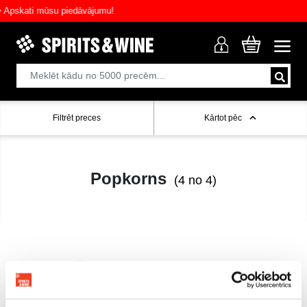
pskati mūsu piedāvājumu!
Filtrēt preces
Kārtot pēc
Popkorns
(4 no 4)