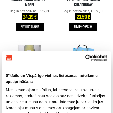
MOSEL
CHARDONNAY
Bag-in-box baltvīns, 9.5%, 3L
Bag-in-box baltvīns, 11.5%, 3L
24.39 €
23.59 €
PIEVIENOT GROZAM
PIEVIENOT GROZAM
Sīkfailu un Vispārīgo vietnes lietošanas noteikumu
J.P. CHENET WHITE MEDIUM
apstiprināšana
THAT SPECIAL RIESLING
SWEET
Mēs izmantojam sīkfailus, lai personalizētu saturu un
Bag-in-box baltvīns, 12.5%, 3L
Bag-in-box baltvīns, 11.5%, 3L
reklāmas, nodrošinātu sociālo saziņas līdzekļu funkcijas
23.39 €
23.39 €
un analizētu mūsu datplūsmu. Informāciju par to, kā jūs
izmantojat mūsu vietni, mēs arī kopīgojam ar saviem
PIEVIENOT GROZAM
PIEVIENOT GROZAM