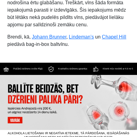
nodrošina ērtu glabāšanu. Treškārt, vīns šāda formāta
iepakojumā parasti ir izdevīgāks. Šis iepakojums mēdz
būt lētāks nekā pudelēs pildīts vīns, piedāvājot lielāku
apjomu par salīdzinoši zemāku cenu.
Brendi, kā,
Johann Brunner
,
Lindeman's
un
Chapel Hill
piedāvā bag-in-box baltvīnu.
Plašākā dzērienu izvēle Rīgā
Kvalitatīvu dzērienu garantija
Klienti mūs novērtē ar 4.6 no 5
ALKOHOLA LIETOŠANAI IR NEGATĪVA IETEKME, TĀ PĀRDOŠANA, IEGĀDĀŠANĀS