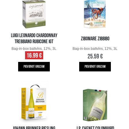
LUIGI LEONARDO CHARDONNAY
ZIBOMARE ZIBBIBO
TREBBIANO RUBICONE IGT
Bag-in-box baltvīns, 12%, 3L
Bag-in-box baltvīns, 12%, 3L
16.99 €
25.59 €
PIEVIENOT GROZAM
PIEVIENOT GROZAM
JOHANN BRUNNER RIESLING
J.P. CHENET COLOMBARD