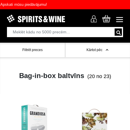
kati mūsu piedāvājumu!
Filtrēt preces
Kārtot pēc
Bag-in-box baltvīns
(20 no 23)