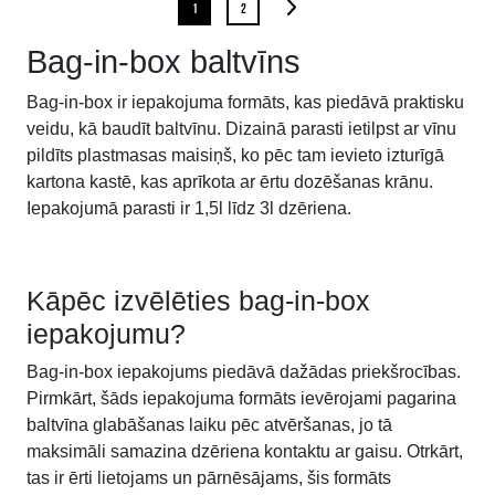
1
2
Bag-in-box baltvīns
Bag-in-box ir iepakojuma formāts, kas piedāvā praktisku
veidu, kā baudīt baltvīnu. Dizainā parasti ietilpst ar vīnu
pildīts plastmasas maisiņš, ko pēc tam ievieto izturīgā
kartona kastē, kas aprīkota ar ērtu dozēšanas krānu.
Iepakojumā parasti ir 1,5l līdz 3l dzēriena.
Kāpēc izvēlēties bag-in-box
iepakojumu?
Bag-in-box iepakojums piedāvā dažādas priekšrocības.
Pirmkārt, šāds iepakojuma formāts ievērojami pagarina
baltvīna glabāšanas laiku pēc atvēršanas, jo tā
maksimāli samazina dzēriena kontaktu ar gaisu. Otrkārt,
tas ir ērti lietojams un pārnēsājams, šis formāts