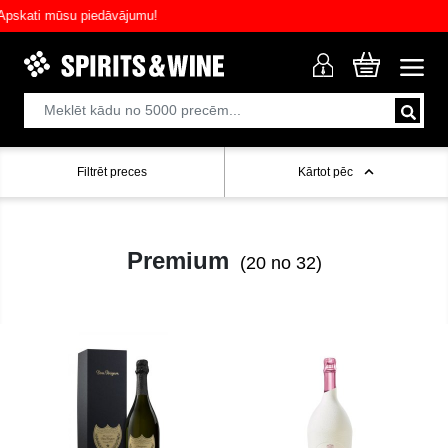
kati mūsu piedāvājumu!
Filtrēt preces
Kārtot pēc
Premium
(20 no 32)