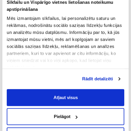
ZACAPA XO
Sīkfailu un Vispārīgo vietnes lietošanas noteikumu
TOSCANA
apstiprināšana
Rums, 40%, 0.7L
Sarkanvīns, 14.5%, 0.75L
Mēs izmantojam sīkfailus, lai personalizētu saturu un
169.99 €
156.99 €
reklāmas, nodrošinātu sociālo saziņas līdzekļu funkcijas
PIEVIENOT GROZAM
PIEVIENOT GROZAM
un analizētu mūsu datplūsmu. Informāciju par to, kā jūs
izmantojat mūsu vietni, mēs arī kopīgojam ar saviem
sociālās saziņas līdzekļu, reklamēšanas un analīzes
partneriem, kuri to var apvienot ar citu informāciju, ko
viņiem sniedzat vai ko viņi apkopo, kad lietojat viņu
pakalpojumus.
Atļaujot nepieciešamos sīkfailus Jūs
Rādīt detalizēti
piekrītat
Vispārīgiem vietnes lietošanas
noteikumiem
(saīsināti - VVLN).
GLENMORANGIE 18YO
FRAPIN CIGAR BLEND
Atļaut visus
Viskijs, 43%, 0.7L
Konjaks, 40%, 0.7L
119.99 €
119.59 €
Pielāgot
PIEVIENOT GROZAM
PIEVIENOT GROZAM