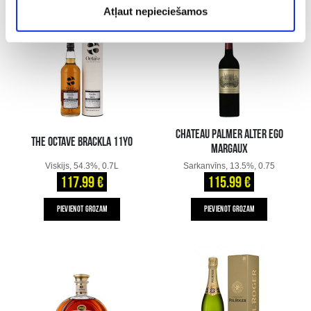
Atļaut nepieciešamos
CHATEAU PALMER ALTER EGO
THE OCTAVE BRACKLA 11YO
MARGAUX
Viskijs, 54.3%, 0.7L
Sarkanvīns, 13.5%, 0.75
117.99 €
115.99 €
PIEVIENOT GROZAM
PIEVIENOT GROZAM