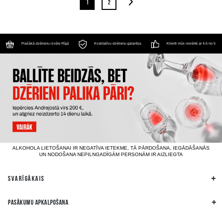
1
2
Plašākā dzērienu izvēle Rīgā
Kvalitatīvu dzērienu garantija
Klienti mūs novērtē ar 4.6 no 5
ALKOHOLA LIETOŠANAI IR NEGATĪVA IETEKME, TĀ PĀRDOŠANA, IEGĀDĀŠANĀS
UN NODOŠANA NEPILNGADĪGĀM PERSONĀM IR AIZLIEGTA
SVARĪGĀKAIS
PASĀKUMU APKALPOŠANA