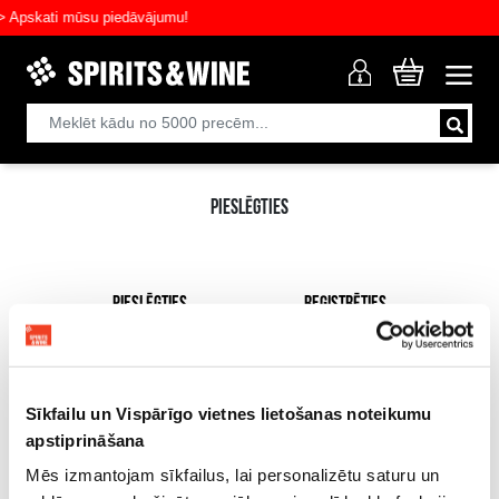
Apskati mūsu piedāvājumu!
PIESLĒGTIES
PIESLĒGTIES
REĢISTRĒTIES
E-pasts
Sīkfailu un Vispārīgo vietnes lietošanas noteikumu
apstiprināšana
Parole
Mēs izmantojam sīkfailus, lai personalizētu saturu un