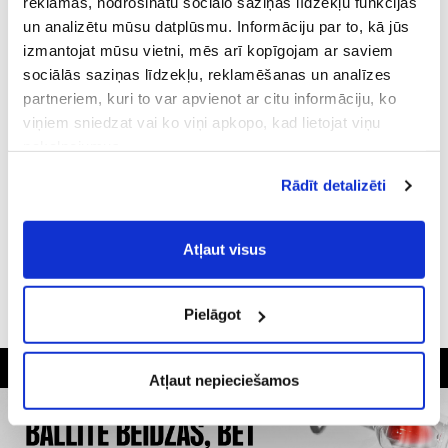
reklāmas, nodrošinātu sociālo saziņas līdzekļu funkcijas
Atcerēties mani
Aizmirsi paroli?
un analizētu mūsu datplūsmu. Informāciju par to, kā jūs
izmantojat mūsu vietni, mēs arī kopīgojam ar saviem
sociālās saziņas līdzekļu, reklamēšanas un analīzes
PIESLĒGTIES
partneriem, kuri to var apvienot ar citu informāciju, ko
viņiem sniedzat vai ko viņi apkopo, kad lietojat viņu
pakalpojumus.
Atļaujot nepieciešamos sīkfailus Jūs
Rādīt detalizēti
piekrītat
Vispārīgiem vietnes lietošanas
Vai pieslēgties ar
noteikumiem
(saīsināti - VVLN).
Atļaut visus
Pielāgot
Plašākā dzērienu izvēle Rīgā
Kvalitatīvu dzērienu garantija
Klienti mūs novērtē ar 4.6 no 5
Atļaut nepieciešamos