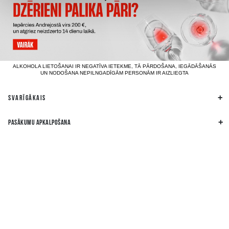
ALKOHOLA LIETOŠANAI IR NEGATĪVA IETEKME, TĀ PĀRDOŠANA, IEGĀDĀŠANĀS
UN NODOŠANA NEPILNGADĪGĀM PERSONĀM IR AIZLIEGTA
SVARĪGĀKAIS
PASĀKUMU APKALPOŠANA
REKVIZĪTI
CITA INFORMĀCIJA
MEKLĒ MŪS SOCIĀLAJOS