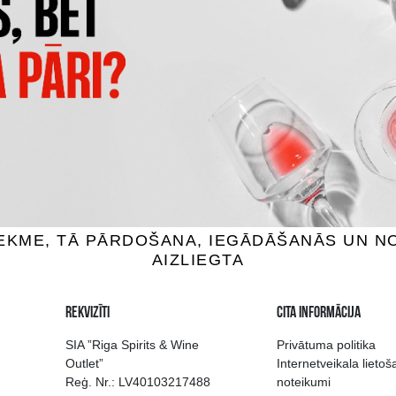
LLE 50 & 50 VINO DA
FRANC BEAUSJOUR BORDE
A DI TOSCANA IGT
ROUGE
vīns, 13.5%, 0.75L
Sarkanvīns, 13.5%, 0.7
101.99 €
5.69 €
IEVIENOT GROZAM
PIEVIENOT GROZAM
 izvēle Rīgā
Kvalitatīvu dzērien