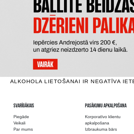
CAPANNE
MAZZEI SIEPI TOSCANA
TAVOL
Sarkanvīns, 14.5%, 0.75L
Sarkan
100.99 €
PIEVIENOT GROZAM
P
Plašākā dzērienu