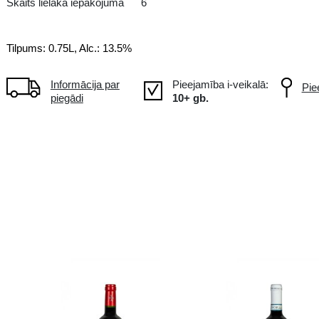
CL Čīle
Skaits lielākā iepakojumā
6
Tilpums: 0.75L, Alc.: 13.5%
Informācija par
piegādi