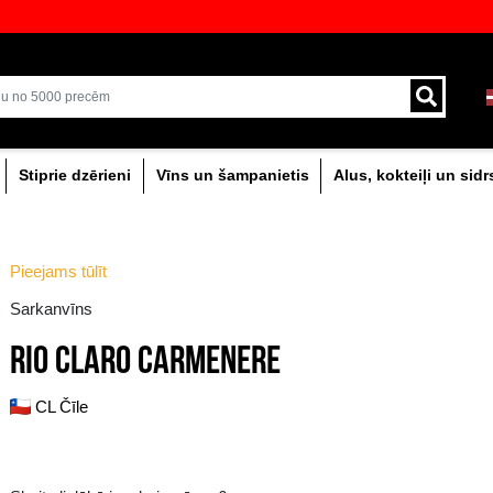
veikali ar plašāko izvēli Baltijā
Piegāde ar kurjeru un
0% dzērieni
Stiprie dzērieni
Vīns un šam
Pieejams tūlīt
Sarkanvīns
RIO CLARO CARMEN