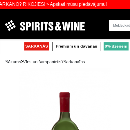
? RĪKOJIES! > Apskati mūsu piedāvājumu!
Dzērienu liel
SARKANĀS
Premium un dāvanas
Sākums
Vīns un šampanietis
Sarkanvīns