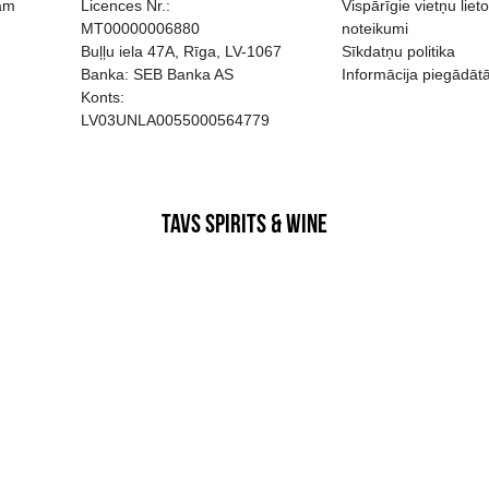
EGATĪVA IETEKME, TĀ PĀRDOŠA
AIZL