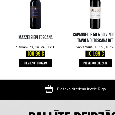
Attēls ir ilustratīvs, preces izskats var atšķirtie
CITI MŪSU KLIENTI IZVĒLAS