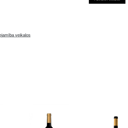
Pieejamība i-veikalā:
Pieejamība veikalos
10+ gb.