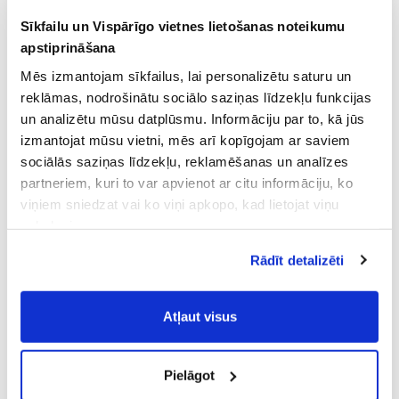
Sīkfailu un Vispārīgo vietnes lietošanas noteikumu
apstiprināšana
Mēs izmantojam sīkfailus, lai personalizētu saturu un
reklāmas, nodrošinātu sociālo saziņas līdzekļu funkcijas
un analizētu mūsu datplūsmu. Informāciju par to, kā jūs
izmantojat mūsu vietni, mēs arī kopīgojam ar saviem
sociālās saziņas līdzekļu, reklamēšanas un analīzes
partneriem, kuri to var apvienot ar citu informāciju, ko
viņiem sniedzat vai ko viņi apkopo, kad lietojat viņu
pakalpojumus.
Atļaujot nepieciešamos sīkfailus Jūs
Rādīt detalizēti
piekrītat
Vispārīgiem vietnes lietošanas
noteikumiem
(saīsināti - VVLN).
Atļaut visus
Pielāgot