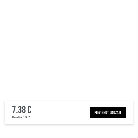
7.38 €
PIEVIENOT GROZAM
Cena litrā 9.84 €/L