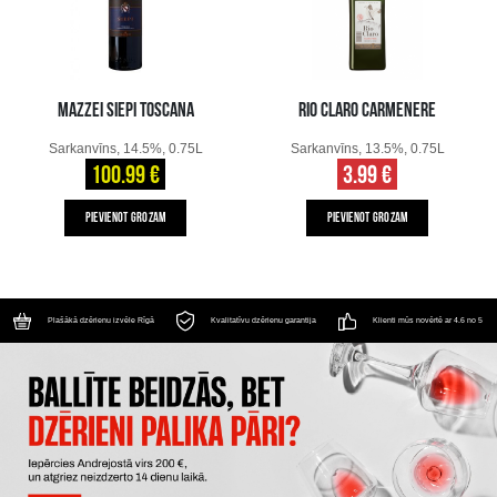
MAZZEI SIEPI TOSCANA
RIO CLARO CARMENERE
Sarkanvīns, 14.5%, 0.75L
Sarkanvīns, 13.5%, 0.75L
100.99 €
3.99 €
PIEVIENOT GROZAM
PIEVIENOT GROZAM
Plašākā dzērienu izvēle Rīgā
Kvalitatīvu dzērienu garantija
Klienti mūs novērtē ar 4.6 no 5