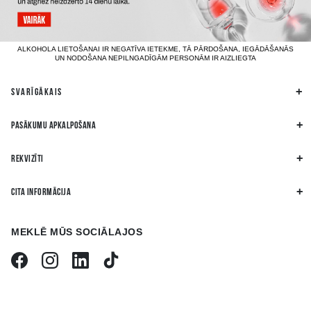
ALKOHOLA LIETOŠANAI IR NEGATĪVA IETEKME, TĀ PĀRDOŠANA, IEGĀDĀŠANĀS
UN NODOŠANA NEPILNGADĪGĀM PERSONĀM IR AIZLIEGTA
SVARĪGĀKAIS
PASĀKUMU APKALPOŠANA
REKVIZĪTI
CITA INFORMĀCIJA
MEKLĒ MŪS SOCIĀLAJOS