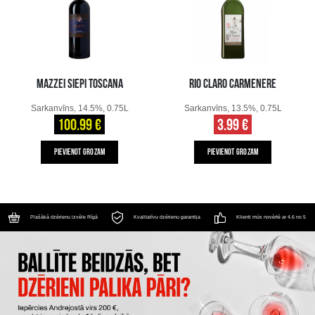
MAZZEI SIEPI TOSCANA
RIO CLARO CARMENERE
Sarkanvīns, 14.5%, 0.75L
Sarkanvīns, 13.5%, 0.75L
100.99 €
3.99 €
PIEVIENOT GROZAM
PIEVIENOT GROZAM
Plašākā dzērienu izvēle Rīgā
Kvalitatīvu dzērienu garantija
Klienti mūs novērtē ar 4.6 no 5