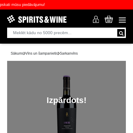
ati mūsu piedāvājumu!
Sākums
Vīns un šampanietis
Sarkanvīns
Izpārdots!