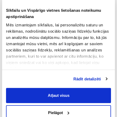
Sīkfailu un Vispārīgo vietnes lietošanas noteikumu
apstiprināšana
Mēs izmantojam sīkfailus, lai personalizētu saturu un
reklāmas, nodrošinātu sociālo saziņas līdzekļu funkcijas
un analizētu mūsu datplūsmu. Informāciju par to, kā jūs
izmantojat mūsu vietni, mēs arī kopīgojam ar saviem
sociālās saziņas līdzekļu, reklamēšanas un analīzes
partneriem, kuri to var apvienot ar citu informāciju, ko
viņiem sniedzat vai ko viņi apkopo, kad lietojat viņu
pakalpojumus.
Atļaujot nepieciešamos sīkfailus Jūs
Rādīt detalizēti
piekrītat
Vispārīgiem vietnes lietošanas
noteikumiem
(saīsināti - VVLN).
Atļaut visus
Pielāgot