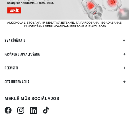
ALKOHOLA LIETOŠANAI IR NEGATĪVA IETEKME, TĀ PĀRDOŠANA, IEGĀDĀŠANĀS
UN NODOŠANA NEPILNGADĪGĀM PERSONĀM IR AIZLIEGTA
SVARĪGĀKAIS
PASĀKUMU APKALPOŠANA
REKVIZĪTI
CITA INFORMĀCIJA
MEKLĒ MŪS SOCIĀLAJOS