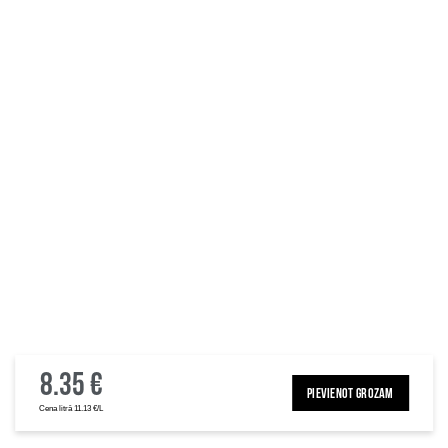
8.35 €
PIEVIENOT GROZAM
Cena litrā 11.13 €/L