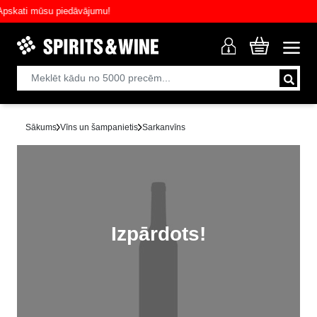
ati mūsu piedāvājumu!
Sākums
Vīns un šampanietis
Sarkanvīns
Izpārdots!