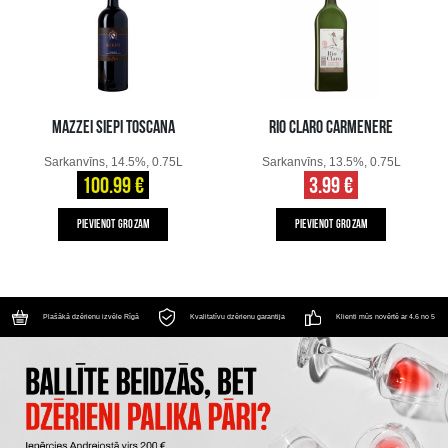
MAZZEI SIEPI TOSCANA
RIO CLARO CARMENERE
Sarkanvīns, 14.5%, 0.75L
Sarkanvīns, 13.5%, 0.75L
100.99 €
3.99 €
PIEVIENOT GROZAM
PIEVIENOT GROZAM
Plašākā dzērienu izvēle Rīgā
Kvalitatīvu dzērienu garantija
Klienti mūs novērtē ar 4.6 no 5