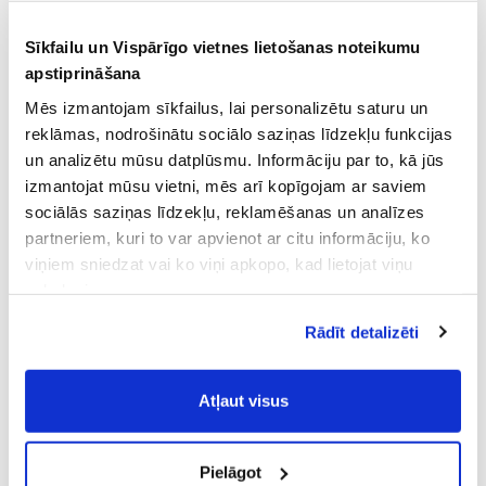
Sīkfailu un Vispārīgo vietnes lietošanas noteikumu
apstiprināšana
Mēs izmantojam sīkfailus, lai personalizētu saturu un
reklāmas, nodrošinātu sociālo saziņas līdzekļu funkcijas
un analizētu mūsu datplūsmu. Informāciju par to, kā jūs
izmantojat mūsu vietni, mēs arī kopīgojam ar saviem
sociālās saziņas līdzekļu, reklamēšanas un analīzes
partneriem, kuri to var apvienot ar citu informāciju, ko
viņiem sniedzat vai ko viņi apkopo, kad lietojat viņu
pakalpojumus.
Atļaujot nepieciešamos sīkfailus Jūs
Rādīt detalizēti
piekrītat
Vispārīgiem vietnes lietošanas
noteikumiem
(saīsināti - VVLN).
Atļaut visus
Pielāgot