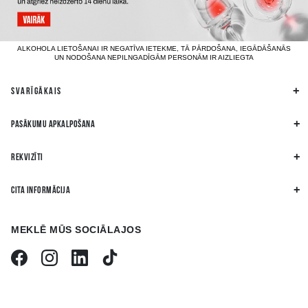
ALKOHOLA LIETOŠANAI IR NEGATĪVA IETEKME, TĀ PĀRDOŠANA, IEGĀDĀŠANĀS
UN NODOŠANA NEPILNGADĪGĀM PERSONĀM IR AIZLIEGTA
SVARĪGĀKAIS
PASĀKUMU APKALPOŠANA
REKVIZĪTI
CITA INFORMĀCIJA
MEKLĒ MŪS SOCIĀLAJOS