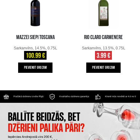
MAZZEI SIEPI TOSCANA
RIO CLARO CARMENERE
Sarkanvīns, 14.5%, 0.75L
Sarkanvīns, 13.5%, 0.75L
100.99 €
3.99 €
PIEVIENOT GROZAM
PIEVIENOT GROZAM
Plašākā dzērienu izvēle Rīgā
Kvalitatīvu dzērienu garantija
Klienti mūs novērtē ar 4.6 no 5