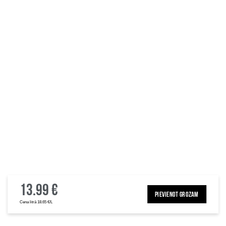
13.99 €
PIEVIENOT GROZAM
Cena litrā 18.65 €/L