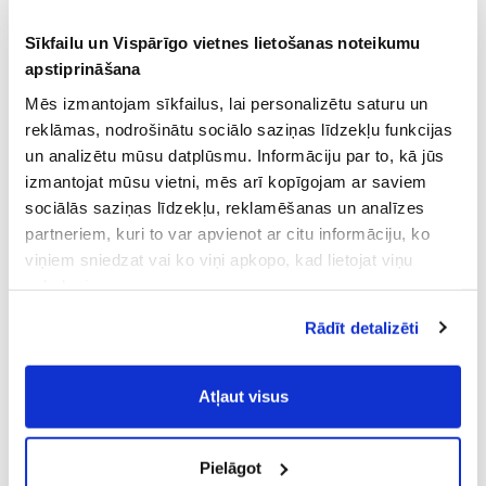
Sīkfailu un Vispārīgo vietnes lietošanas noteikumu
apstiprināšana
Mēs izmantojam sīkfailus, lai personalizētu saturu un
reklāmas, nodrošinātu sociālo saziņas līdzekļu funkcijas
un analizētu mūsu datplūsmu. Informāciju par to, kā jūs
izmantojat mūsu vietni, mēs arī kopīgojam ar saviem
sociālās saziņas līdzekļu, reklamēšanas un analīzes
partneriem, kuri to var apvienot ar citu informāciju, ko
viņiem sniedzat vai ko viņi apkopo, kad lietojat viņu
pakalpojumus.
Atļaujot nepieciešamos sīkfailus Jūs
Rādīt detalizēti
piekrītat
Vispārīgiem vietnes lietošanas
noteikumiem
(saīsināti - VVLN).
Atļaut visus
Pielāgot