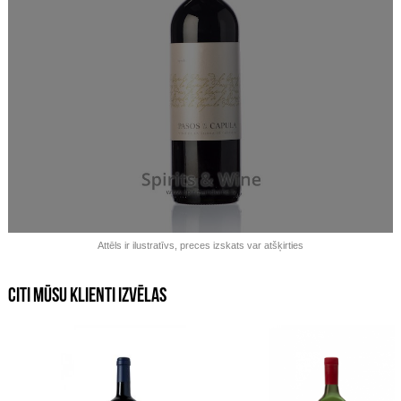
Izpārdots!