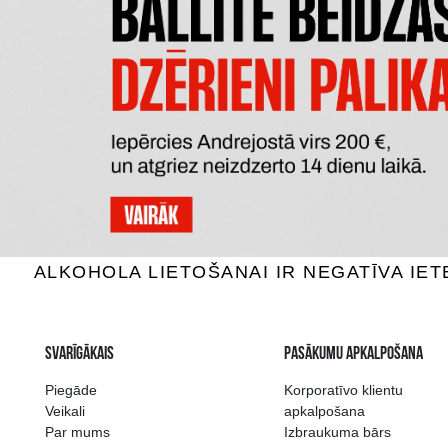
MAZZEI SIEPI TOSCANA
RIO 
Sarkanvīns, 14.5%, 0.75L
Sarkan
100.99 €
PIEVIENOT GROZAM
P
Plašākā dzērienu