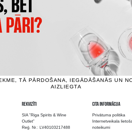
CAPANNELLE 50 & 50 VINO
CLARO CARMENERE
TAVOLA DI TOSCANA IG
vīns, 13.5%, 0.75L
Sarkanvīns, 13.5%, 0.7
3.99 €
101.99 €
IEVIENOT GROZAM
PIEVIENOT GROZAM
 izvēle Rīgā
Kvalitatīvu dzērien