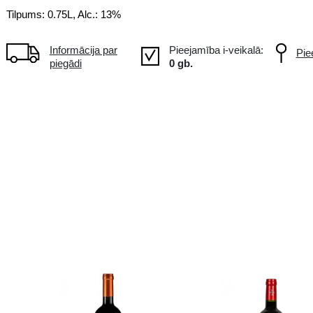
Vīns tiek radīts no Syrah vīnogā
kūpinājuma garša. Maigi tanīni.
Tilpums: 0.75L, Alc.: 13%
Informācija par
piegādi