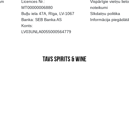
EGATĪVA IETEKME, TĀ PĀRDOŠA
AIZL