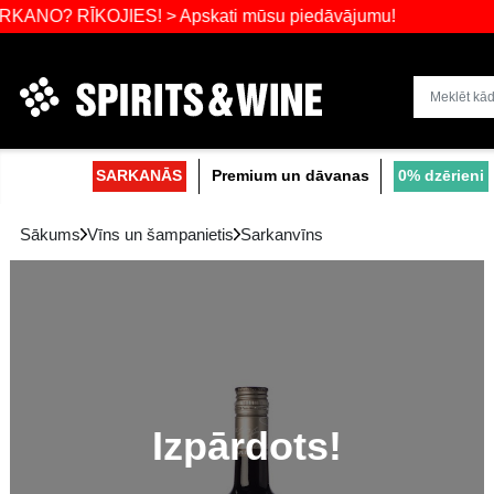
ĪKOJIES! > Apskati mūsu piedāvājumu!
Dzērienu liel
SARKANĀS
Premium un dāvanas
Sākums
Vīns un šampanietis
Sarkanvīns