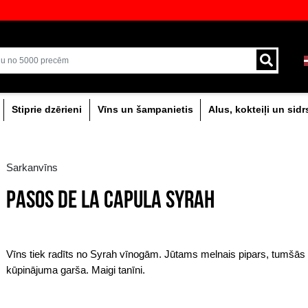
veikali ar plašāko izvēli Baltijā
Piegāde ar kurjeru un
0% dzērieni
Stiprie dzērieni
Vīns un šam
Sarkanvīns
PASOS DE LA CAPUL