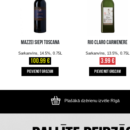
Attēls ir ilustratīvs, preces izskats var atšķirtie
CITI MŪSU KLIENTI IZVĒLAS