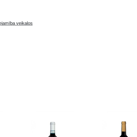
m. Jūtams melnais pipars, tumšās ogas, ķirši un
Pieejamība i-veikalā:
Pieejamība veikalos
0 gb.