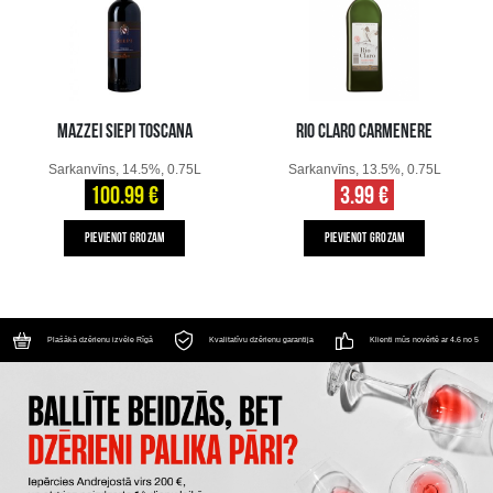
MAZZEI SIEPI TOSCANA
RIO CLARO CARMENERE
Sarkanvīns, 14.5%, 0.75L
Sarkanvīns, 13.5%, 0.75L
100.99 €
3.99 €
PIEVIENOT GROZAM
PIEVIENOT GROZAM
Plašākā dzērienu izvēle Rīgā
Kvalitatīvu dzērienu garantija
Klienti mūs novērtē ar 4.6 no 5