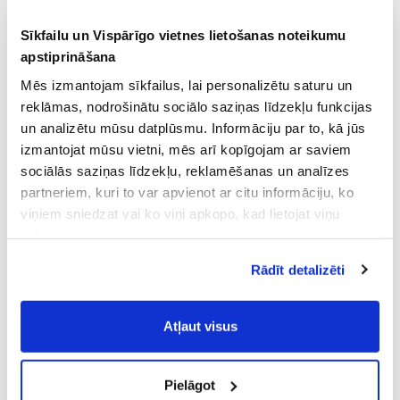
Sīkfailu un Vispārīgo vietnes lietošanas noteikumu
apstiprināšana
Mēs izmantojam sīkfailus, lai personalizētu saturu un
reklāmas, nodrošinātu sociālo saziņas līdzekļu funkcijas
un analizētu mūsu datplūsmu. Informāciju par to, kā jūs
izmantojat mūsu vietni, mēs arī kopīgojam ar saviem
sociālās saziņas līdzekļu, reklamēšanas un analīzes
partneriem, kuri to var apvienot ar citu informāciju, ko
viņiem sniedzat vai ko viņi apkopo, kad lietojat viņu
pakalpojumus.
Atļaujot nepieciešamos sīkfailus Jūs
Rādīt detalizēti
piekrītat
Vispārīgiem vietnes lietošanas
noteikumiem
(saīsināti - VVLN).
Atļaut visus
Pielāgot