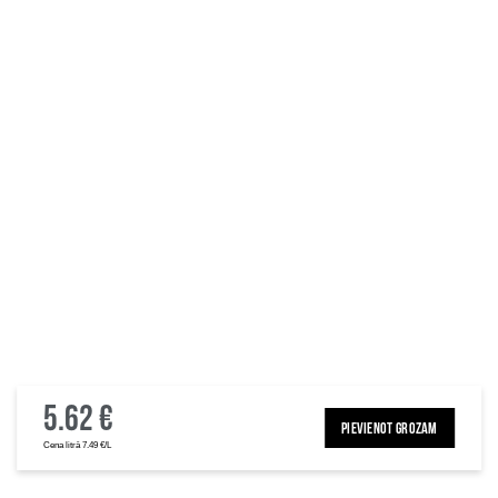
5.62 €
PIEVIENOT GROZAM
Cena litrā 7.49 €/L