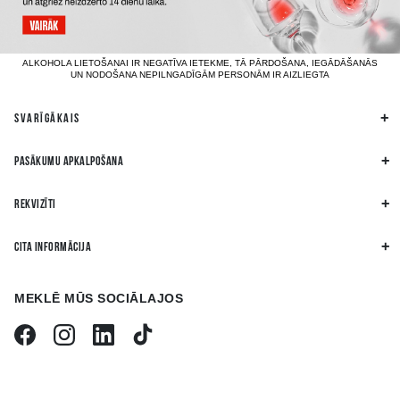
ALKOHOLA LIETOŠANAI IR NEGATĪVA IETEKME, TĀ PĀRDOŠANA, IEGĀDĀŠANĀS
UN NODOŠANA NEPILNGADĪGĀM PERSONĀM IR AIZLIEGTA
SVARĪGĀKAIS
PASĀKUMU APKALPOŠANA
REKVIZĪTI
CITA INFORMĀCIJA
MEKLĒ MŪS SOCIĀLAJOS