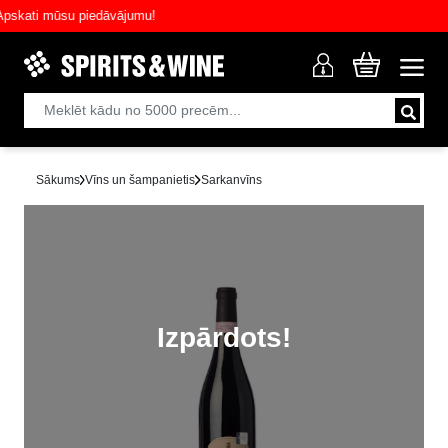
ati mūsu piedāvājumu!
Sākums
Vīns un šampanietis
Sarkanvīns
Izpārdots!