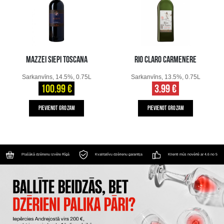
MAZZEI SIEPI TOSCANA
RIO CLARO CARMENERE
Sarkanvīns, 14.5%, 0.75L
Sarkanvīns, 13.5%, 0.75L
100.99 €
3.99 €
PIEVIENOT GROZAM
PIEVIENOT GROZAM
Plašākā dzērienu izvēle Rīgā
Kvalitatīvu dzērienu garantija
Klienti mūs novērtē ar 4.6 no 5