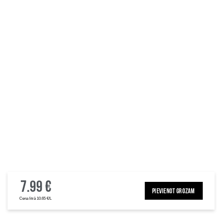
7.99 €
PIEVIENOT GROZAM
Cena litrā 10.65 €/L