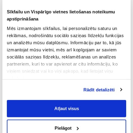
Sīkfailu un Vispārīgo vietnes lietošanas noteikumu
apstiprināšana
Mēs izmantojam sīkfailus, lai personalizētu saturu un
reklāmas, nodrošinātu sociālo saziņas līdzekļu funkcijas
un analizētu mūsu datplūsmu. Informāciju par to, kā jūs
izmantojat mūsu vietni, mēs arī kopīgojam ar saviem
sociālās saziņas līdzekļu, reklamēšanas un analīzes
partneriem, kuri to var apvienot ar citu informāciju, ko
viņiem sniedzat vai ko viņi apkopo, kad lietojat viņu
pakalpojumus.
Atļaujot nepieciešamos sīkfailus Jūs
Rādīt detalizēti
piekrītat
Vispārīgiem vietnes lietošanas
noteikumiem
(saīsināti - VVLN).
Atļaut visus
Pielāgot