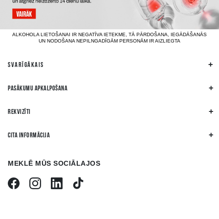
ALKOHOLA LIETOŠANAI IR NEGATĪVA IETEKME, TĀ PĀRDOŠANA, IEGĀDĀŠANĀS
UN NODOŠANA NEPILNGADĪGĀM PERSONĀM IR AIZLIEGTA
SVARĪGĀKAIS
PASĀKUMU APKALPOŠANA
REKVIZĪTI
CITA INFORMĀCIJA
MEKLĒ MŪS SOCIĀLAJOS