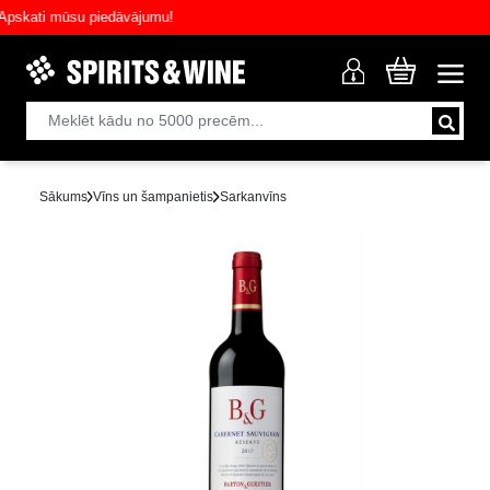
kati mūsu piedāvājumu!
Sākums
Vīns un šampanietis
Sarkanvīns