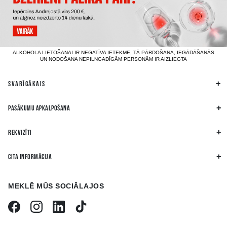
ALKOHOLA LIETOŠANAI IR NEGATĪVA IETEKME, TĀ PĀRDOŠANA, IEGĀDĀŠANĀS
UN NODOŠANA NEPILNGADĪGĀM PERSONĀM IR AIZLIEGTA
SVARĪGĀKAIS
PASĀKUMU APKALPOŠANA
REKVIZĪTI
CITA INFORMĀCIJA
MEKLĒ MŪS SOCIĀLAJOS