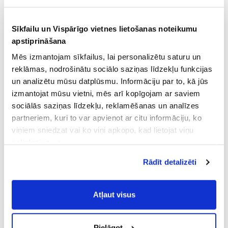
Sīkfailu un Vispārīgo vietnes lietošanas noteikumu
apstiprināšana
Mēs izmantojam sīkfailus, lai personalizētu saturu un
reklāmas, nodrošinātu sociālo saziņas līdzekļu funkcijas
un analizētu mūsu datplūsmu. Informāciju par to, kā jūs
izmantojat mūsu vietni, mēs arī kopīgojam ar saviem
sociālās saziņas līdzekļu, reklamēšanas un analīzes
partneriem, kuri to var apvienot ar citu informāciju, ko
viņiem sniedzat vai ko viņi apkopo, kad lietojat viņu
pakalpojumus.
Atļaujot nepieciešamos sīkfailus Jūs
Rādīt detalizēti
piekrītat
Vispārīgiem vietnes lietošanas
noteikumiem
(saīsināti - VVLN).
Atļaut visus
Pielāgot