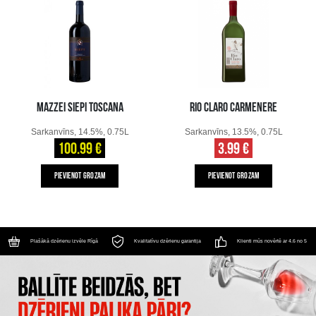
MAZZEI SIEPI TOSCANA
RIO CLARO CARMENERE
Sarkanvīns, 14.5%, 0.75L
Sarkanvīns, 13.5%, 0.75L
100.99 €
3.99 €
PIEVIENOT GROZAM
PIEVIENOT GROZAM
Plašākā dzērienu izvēle Rīgā
Kvalitatīvu dzērienu garantija
Klienti mūs novērtē ar 4.6 no 5