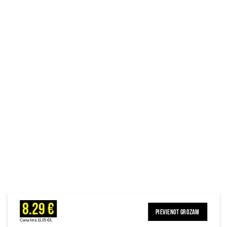
8.29 €
PIEVIENOT GROZAM
Cena litrā 11.05 €/L