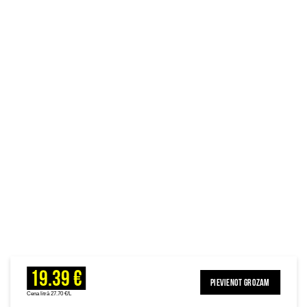
19.39 €
PIEVIENOT GROZAM
Cena litrā 27.70 €/L