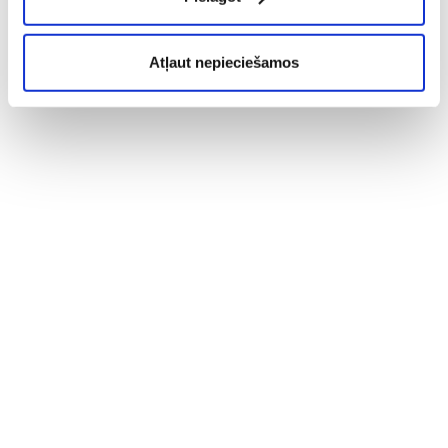
Atļaut nepieciešamos