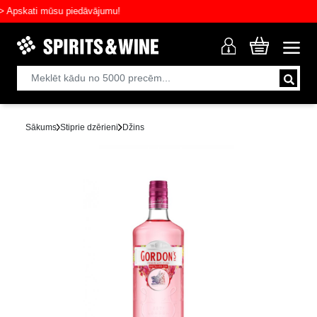
skati mūsu piedāvājumu!
Sākums
Stiprie dzērieni
Džins