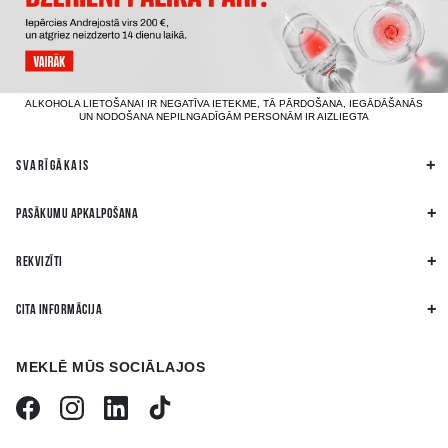
ALKOHOLA LIETOŠANAI IR NEGATĪVA IETEKME, TĀ PĀRDOŠANA, IEGĀDĀŠANĀS
UN NODOŠANA NEPILNGADĪGĀM PERSONĀM IR AIZLIEGTA
SVARĪGĀKAIS
PASĀKUMU APKALPOŠANA
REKVIZĪTI
CITA INFORMĀCIJA
MEKLĒ MŪS SOCIĀLAJOS