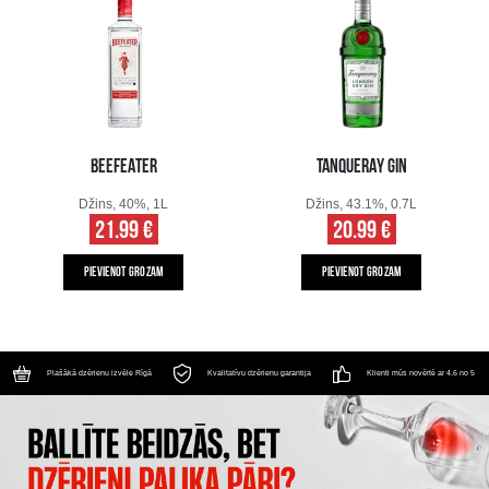
BEEFEATER
TANQUERAY GIN
Džins, 40%, 1L
Džins, 43.1%, 0.7L
21.99 €
20.99 €
PIEVIENOT GROZAM
PIEVIENOT GROZAM
Plašākā dzērienu izvēle Rīgā
Kvalitatīvu dzērienu garantija
Klienti mūs novērtē ar 4.6 no 5