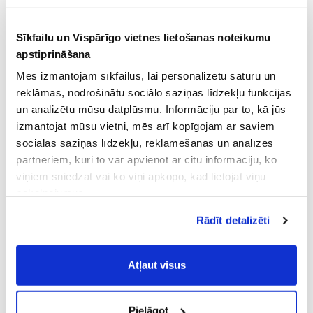
Sīkfailu un Vispārīgo vietnes lietošanas noteikumu
apstiprināšana
Mēs izmantojam sīkfailus, lai personalizētu saturu un
reklāmas, nodrošinātu sociālo saziņas līdzekļu funkcijas
un analizētu mūsu datplūsmu. Informāciju par to, kā jūs
izmantojat mūsu vietni, mēs arī kopīgojam ar saviem
sociālās saziņas līdzekļu, reklamēšanas un analīzes
partneriem, kuri to var apvienot ar citu informāciju, ko
viņiem sniedzat vai ko viņi apkopo, kad lietojat viņu
pakalpojumus.
Atļaujot nepieciešamos sīkfailus Jūs
Rādīt detalizēti
piekrītat
Vispārīgiem vietnes lietošanas
noteikumiem
(saīsināti - VVLN).
Atļaut visus
Pielāgot