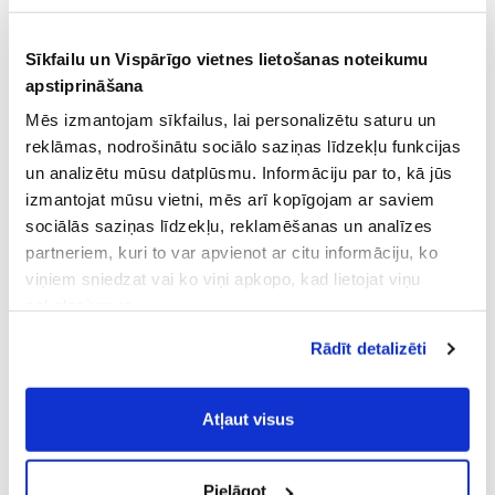
Sīkfailu un Vispārīgo vietnes lietošanas noteikumu
apstiprināšana
Mēs izmantojam sīkfailus, lai personalizētu saturu un
reklāmas, nodrošinātu sociālo saziņas līdzekļu funkcijas
un analizētu mūsu datplūsmu. Informāciju par to, kā jūs
izmantojat mūsu vietni, mēs arī kopīgojam ar saviem
sociālās saziņas līdzekļu, reklamēšanas un analīzes
partneriem, kuri to var apvienot ar citu informāciju, ko
viņiem sniedzat vai ko viņi apkopo, kad lietojat viņu
pakalpojumus.
Atļaujot nepieciešamos sīkfailus Jūs
Rādīt detalizēti
piekrītat
Vispārīgiem vietnes lietošanas
noteikumiem
(saīsināti - VVLN).
Atļaut visus
Pielāgot