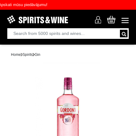
ati mūsu piedāvājumu!
Home
Spirits
Gin