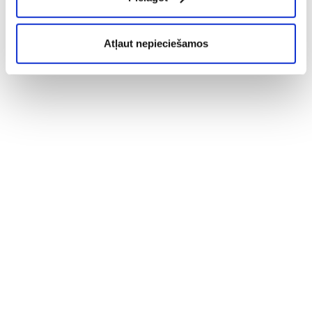
Atļaut nepieciešamos