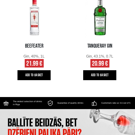
BEEFEATER
TANQUERAY GIN
Gin, 40%, 1L
Gin, 43.1%, 0.7L
21.99 €
20.99 €
ADD TO BASKET
ADD TO BASKET
The widest selection of drinks
Guarantee of quality drinks
Customers rate us 4.6 out of 5
in Riga