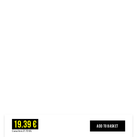
19.39 €
ADD TO BASKET
Cena litrā 27.70 €/L