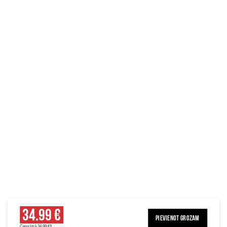
34.99 €
PIEVIENOT GROZAM
Cena litrā 34.99 €/L