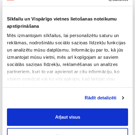
Sīkfailu un Vispārīgo vietnes lietošanas noteikumu
apstiprināšana
Mēs izmantojam sīkfailus, lai personalizētu saturu un
reklāmas, nodrošinātu sociālo saziņas līdzekļu funkcijas
un analizētu mūsu datplūsmu. Informāciju par to, kā jūs
izmantojat mūsu vietni, mēs arī kopīgojam ar saviem
sociālās saziņas līdzekļu, reklamēšanas un analīzes
partneriem, kuri to var apvienot ar citu informāciju, ko
viņiem sniedzat vai ko viņi apkopo, kad lietojat viņu
pakalpojumus.
Atļaujot nepieciešamos sīkfailus Jūs
Rādīt detalizēti
piekrītat
Vispārīgiem vietnes lietošanas
noteikumiem
(saīsināti - VVLN).
Atļaut visus