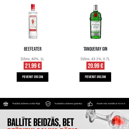
BEEFEATER
TANQUERAY GIN
Džins, 40%, 1L
Džins, 43.1%, 0.7L
21.99 €
20.99 €
PIEVIENOT GROZAM
PIEVIENOT GROZAM
Plašākā dzērienu izvēle Rīgā
Kvalitatīvu dzērienu garantija
Klienti mūs novērtē ar 4.6 no 5