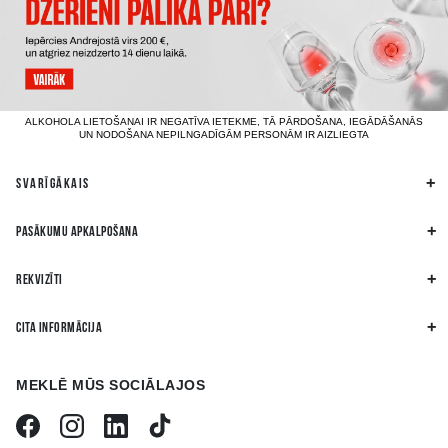
ALKOHOLA LIETOŠANAI IR NEGATĪVA IETEKME, TĀ PĀRDOŠANA, IEGĀDĀŠANĀS
UN NODOŠANA NEPILNGADĪGĀM PERSONĀM IR AIZLIEGTA
SVARĪGĀKAIS
PASĀKUMU APKALPOŠANA
REKVIZĪTI
CITA INFORMĀCIJA
MEKLĒ MŪS SOCIĀLAJOS