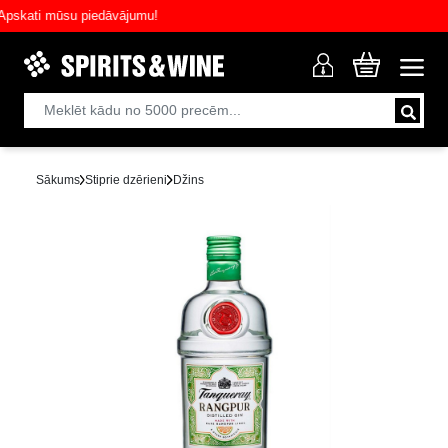
kati mūsu piedāvājumu!
Sākums
Stiprie dzērieni
Džins