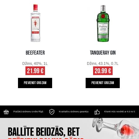
BEEFEATER
TANQUERAY GIN
Džins, 40%, 1L
Džins, 43.1%, 0.7L
21.99 €
20.99 €
PIEVIENOT GROZAM
PIEVIENOT GROZAM
Plašākā dzērienu izvēle Rīgā
Kvalitatīvu dzērienu garantija
Klienti mūs novērtē ar 4.6 no 5