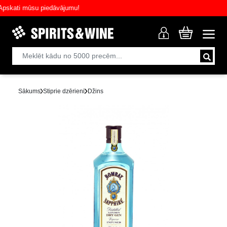
ati mūsu piedāvājumu!
Sākums
Stiprie dzērieni
Džins