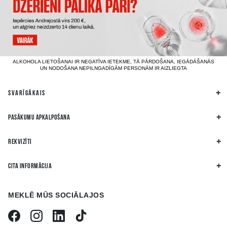
ALKOHOLA LIETOŠANAI IR NEGATĪVA IETEKME, TĀ PĀRDOŠANA, IEGĀDĀŠANĀS
UN NODOŠANA NEPILNGADĪGĀM PERSONĀM IR AIZLIEGTA
SVARĪGĀKAIS
PASĀKUMU APKALPOŠANA
REKVIZĪTI
CITA INFORMĀCIJA
MEKLĒ MŪS SOCIĀLAJOS