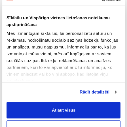
Sīkfailu un Vispārīgo vietnes lietošanas noteikumu
apstiprināšana
Mēs izmantojam sīkfailus, lai personalizētu saturu un
reklāmas, nodrošinātu sociālo saziņas līdzekļu funkcijas
un analizētu mūsu datplūsmu. Informāciju par to, kā jūs
izmantojat mūsu vietni, mēs arī kopīgojam ar saviem
sociālās saziņas līdzekļu, reklamēšanas un analīzes
partneriem, kuri to var apvienot ar citu informāciju, ko
viņiem sniedzat vai ko viņi apkopo, kad lietojat viņu
pakalpojumus.
Atļaujot nepieciešamos sīkfailus Jūs
Rādīt detalizēti
piekrītat
Vispārīgiem vietnes lietošanas
noteikumiem
(saīsināti - VVLN).
Atļaut visus