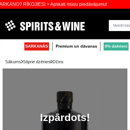
RĪKOJIES! > Apskati mūsu piedāvājumu!
Dzērienu liel
SARKANĀS
Premium un dāvanas
Sākums
Stiprie dzērieni
Džins