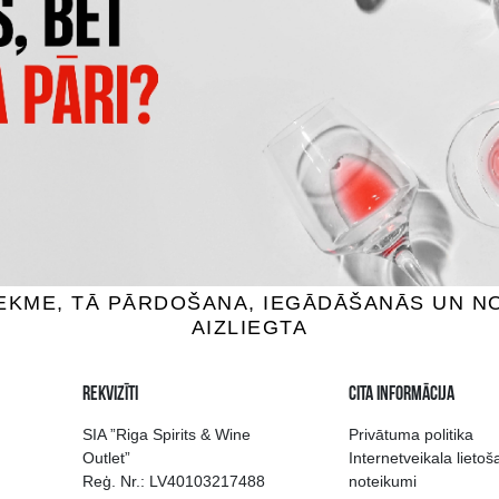
ANQUERAY GIN
BOMBAY SAPPHIRE
ns, 43.1%, 0.7L
Džins, 40%, 1L
20.99 €
27.49 €
IEVIENOT GROZAM
PIEVIENOT GROZAM
 izvēle Rīgā
Kvalitatīvu dzērien