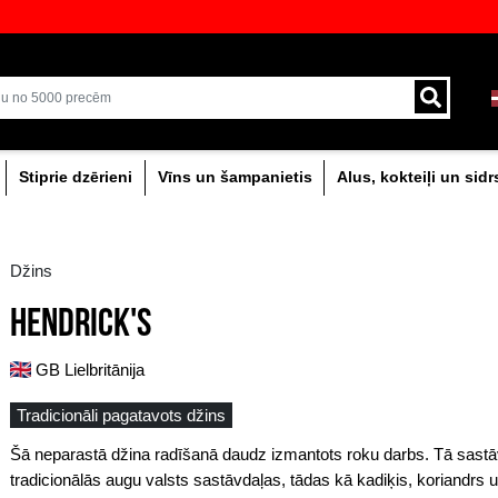
veikali ar plašāko izvēli Baltijā
Piegāde ar kurjeru un
0% dzērieni
Stiprie dzērieni
Vīns un šam
Džins
HENDRICK'S
GB Lielbritānija