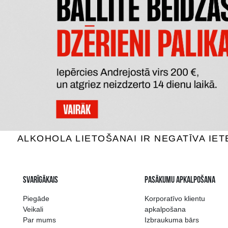
BEEFEATER
T
Džins, 40%, 1L
Dži
21.99 €
PIEVIENOT GROZAM
P
Plašākā dzērienu