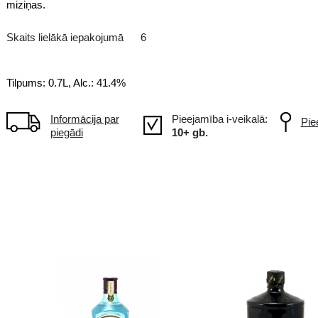
Tradicionāli pagatavots džins
Šā neparastā džina radīšanā daud
tradicionālās augu valsts sastāvd
miziņas.
Skaits lielākā iepakojumā
6
Tilpums: 0.7L, Alc.: 41.4%
Informācija par
piegādi