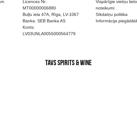
EGATĪVA IETEKME, TĀ PĀRDOŠA
AIZL