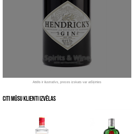
Izpārdots!