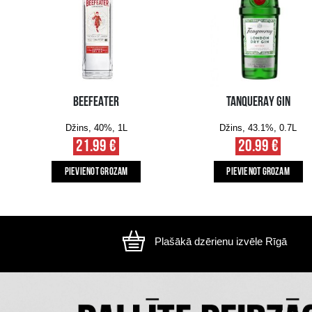
Attēls ir ilustratīvs, preces izskats var atšķirtie
CITI MŪSU KLIENTI IZVĒLAS