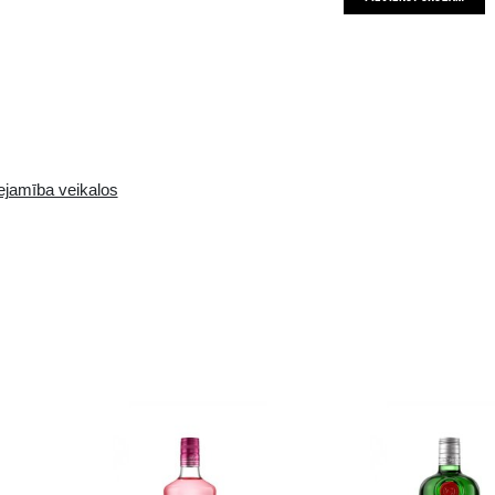
z izmantots roku darbs. Tā sastāvā ietilpst
aļas, tādas kā kadiķis, koriandrs un citrusaugļu
Pieejamība i-veikalā:
Pieejamība veikalos
10+ gb.