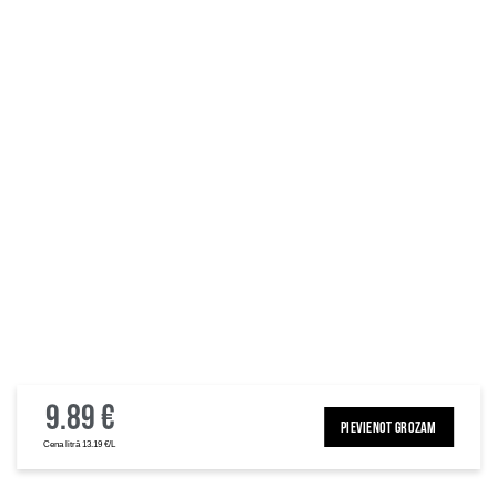
9.89 €
PIEVIENOT GROZAM
Cena litrā 13.19 €/L