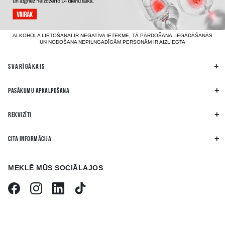
ALKOHOLA LIETOŠANAI IR NEGATĪVA IETEKME, TĀ PĀRDOŠANA, IEGĀDĀŠANĀS
UN NODOŠANA NEPILNGADĪGĀM PERSONĀM IR AIZLIEGTA
SVARĪGĀKAIS
PASĀKUMU APKALPOŠANA
REKVIZĪTI
CITA INFORMĀCIJA
MEKLĒ MŪS SOCIĀLAJOS