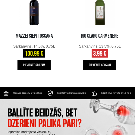
MAZZEI SIEPI TOSCANA
RIO CLARO CARMENERE
Sarkanvīns, 14.5%, 0.75L
Sarkanvīns, 13.5%, 0.75L
100.99 €
3.99 €
PIEVIENOT GROZAM
PIEVIENOT GROZAM
Plašākā dzērienu izvēle Rīgā
Kvalitatīvu dzērienu garantija
Klienti mūs novērtē ar 4.6 no 5