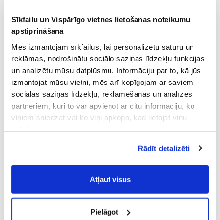
Sīkfailu un Vispārīgo vietnes lietošanas noteikumu
apstiprināšana
Mēs izmantojam sīkfailus, lai personalizētu saturu un
reklāmas, nodrošinātu sociālo saziņas līdzekļu funkcijas
un analizētu mūsu datplūsmu. Informāciju par to, kā jūs
izmantojat mūsu vietni, mēs arī kopīgojam ar saviem
sociālās saziņas līdzekļu, reklamēšanas un analīzes
partneriem, kuri to var apvienot ar citu informāciju, ko
viņiem sniedzat vai ko viņi apkopo, kad lietojat viņu
pakalpojumus.
Atļaujot nepieciešamos sīkfailus Jūs
Rādīt detalizēti
piekrītat
Vispārīgiem vietnes lietošanas
noteikumiem
(saīsināti - VVLN).
Atļaut visus
Pielāgot