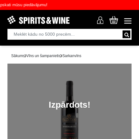
ati mūsu piedāvājumu!
Sākums
Vīns un šampanietis
Sarkanvīns
Izpārdots!