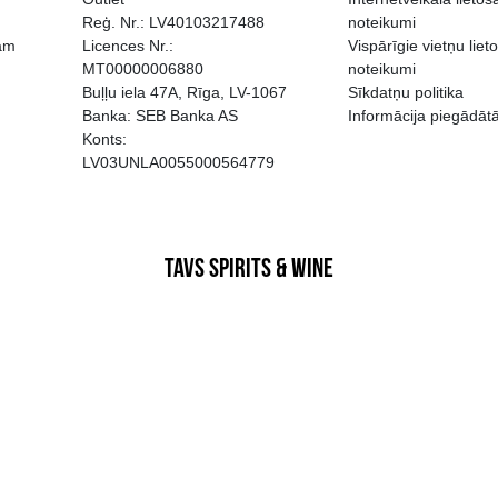
EGATĪVA IETEKME, TĀ PĀRDOŠA
AIZL