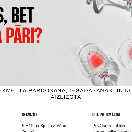
CAPANNELLE 50 & 50 VINO
CLARO CARMENERE
TAVOLA DI TOSCANA IG
vīns, 13.5%, 0.75L
Sarkanvīns, 13.5%, 0.7
3.99 €
101.99 €
IEVIENOT GROZAM
PIEVIENOT GROZAM
 izvēle Rīgā
Kvalitatīvu dzērien