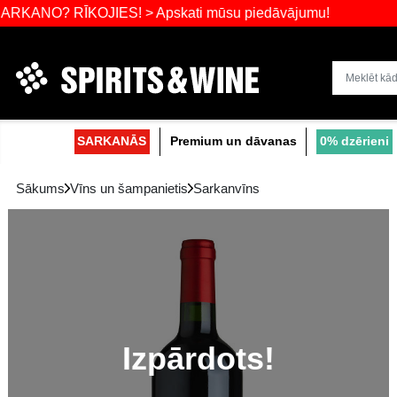
 RĪKOJIES! > Apskati mūsu piedāvājumu!
Dzērienu liel
SARKANĀS
Premium un dāvanas
Sākums
Vīns un šampanietis
Sarkanvīns