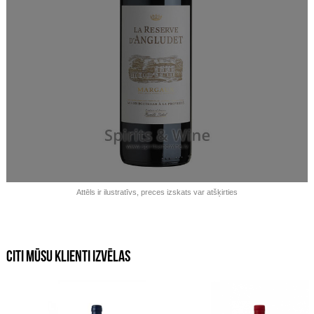
Izpārdots!