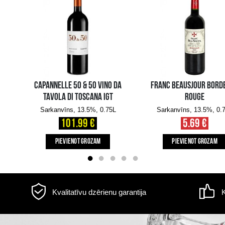
Tilpums: 0.75L, Alc.: 12.5%
s
Informācija par
piegādi