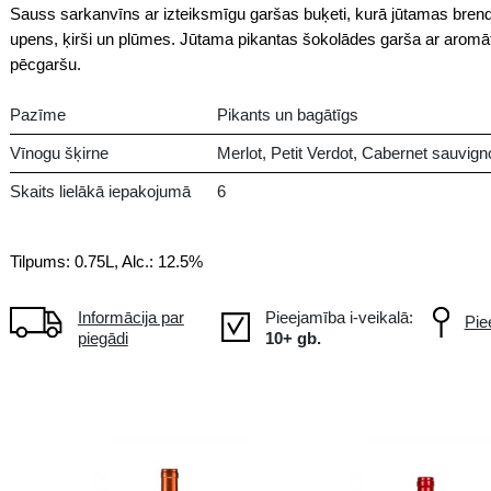
Sauss
FR Francija, Margaux
Pikants un bagātīgs franču sar
Sauss sarkanvīns ar izteiksmīgu
upens, ķirši un plūmes. Jūtama 
pēcgaršu.
Pazīme
Pik
Vīnogu šķirne
Mer
Skaits lielākā iepakojumā
6