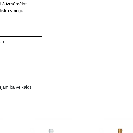
kanvīns
 garšas buķeti, kurā jūtamas brendijā izmērcētas
pikantas šokolādes garša ar aromātisku vīnogu
ants un bagātīgs
lot, Petit Verdot, Cabernet sauvignon