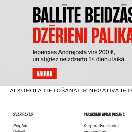
MAZZEI SIEPI TOSCANA
RIO 
Sarkanvīns, 14.5%, 0.75L
Sarkan
100.99 €
PIEVIENOT GROZAM
P
Plašākā dzērienu