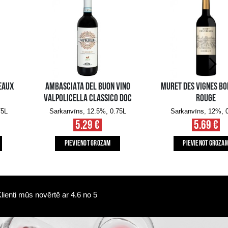
Pieejamība i-veikalā:
Pieejamība veikalos
10+ gb.