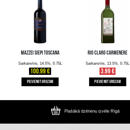
Attēls ir ilustratīvs, preces izskats var atšķirtie
CITI MŪSU KLIENTI IZVĒLAS