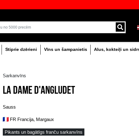
veikali ar plašāko izvēli Baltijā
Piegāde ar kurjeru un
0% dzērieni
Stiprie dzērieni
Vīns un šam
Sarkanvīns
LA DAME D'ANGLUD