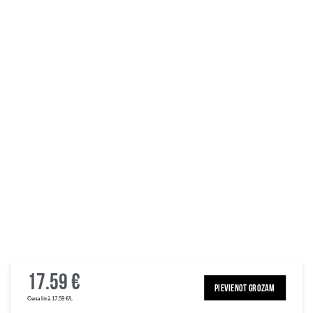
17.59 €
PIEVIENOT GROZAM
Cena litrā 17.59 €/L