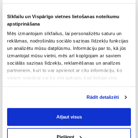
Sīkfailu un Vispārīgo vietnes lietošanas noteikumu
apstiprināšana
Mēs izmantojam sīkfailus, lai personalizētu saturu un
reklāmas, nodrošinātu sociālo saziņas līdzekļu funkcijas
un analizētu mūsu datplūsmu. Informāciju par to, kā jūs
izmantojat mūsu vietni, mēs arī kopīgojam ar saviem
sociālās saziņas līdzekļu, reklamēšanas un analīzes
partneriem, kuri to var apvienot ar citu informāciju, ko
viņiem sniedzat vai ko viņi apkopo, kad lietojat viņu
pakalpojumus.
Atļaujot nepieciešamos sīkfailus Jūs
Rādīt detalizēti
piekrītat
Vispārīgiem vietnes lietošanas
noteikumiem
(saīsināti - VVLN).
Atļaut visus
Pielāgot