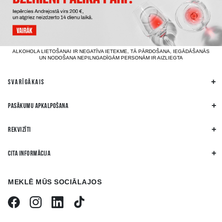
ALKOHOLA LIETOŠANAI IR NEGATĪVA IETEKME, TĀ PĀRDOŠANA, IEGĀDĀŠANĀS
UN NODOŠANA NEPILNGADĪGĀM PERSONĀM IR AIZLIEGTA
SVARĪGĀKAIS
PASĀKUMU APKALPOŠANA
REKVIZĪTI
CITA INFORMĀCIJA
MEKLĒ MŪS SOCIĀLAJOS