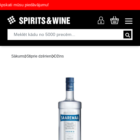
ati mūsu piedāvājumu!
Sākums
Stiprie dzērieni
Džins