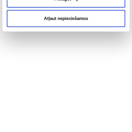
Atļaut nepieciešamos