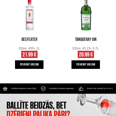
BEEFEATER
TANQUERAY GIN
Džins, 40%, 1L
Džins, 43.1%, 0.7L
21.99 €
20.99 €
PIEVIENOT GROZAM
PIEVIENOT GROZAM
Plašākā dzērienu izvēle Rīgā
Kvalitatīvu dzērienu garantija
Klienti mūs novērtē ar 4.6 no 5