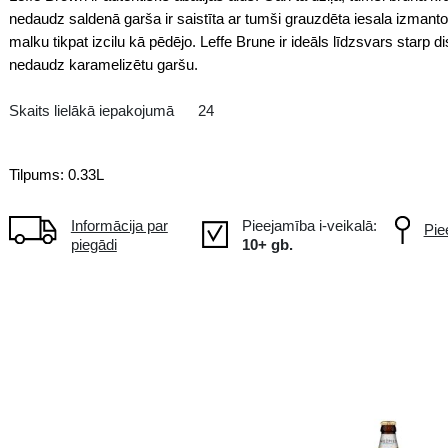
Gaišais
BE Beļģija
Leffe Brown ir autentisks abatijas
nedaudz saldenā garša ir saistīt
malku tikpat izcilu kā pēdējo. Lef
nedaudz karamelizētu garšu.
Skaits lielākā iepakojumā
24
Tilpums: 0.33L