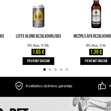
Informācija par
piegādi
s