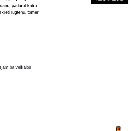
 alus. Gan tā dziļā, tumši brūnā krāsa, gan pilnīgā,
a ar tumši grauzdēta iesala izmantošanu, padarot ka
fe Brune ir ideāls līdzsvars starp diskrēti rūgtenu, t