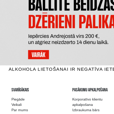
VALMIERMUIŽAS
CORONA C
BEZALKOHOLISKS
0% Alus, 0.5L
0
2.09 €
PIEVIENOT GROZAM
P
Plašākā dzērienu