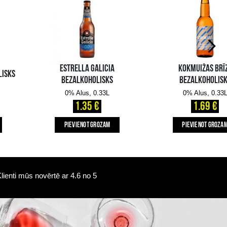
Pieejamība i-veikalā:
Pieejamība veikalos
10+ gb.