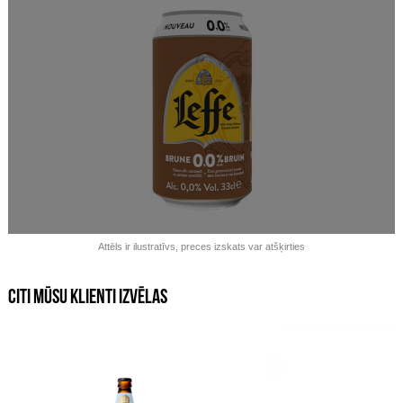
Izpārdots!