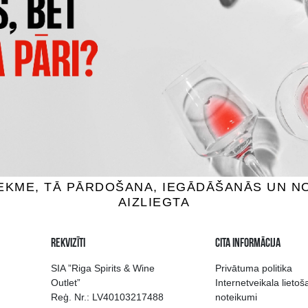
ERO BEZALKOHOLISKS
LEFFE BLOND BEZALKOHOL
% Alus, 0.33L
0% Alus, 0.33L
1.79 €
1.65 €
IEVIENOT GROZAM
PIEVIENOT GROZAM
 izvēle Rīgā
Kvalitatīvu dzērien