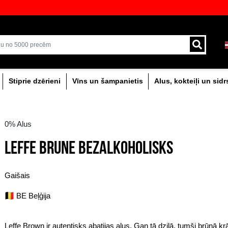
veikali ar plašāko izvēli Baltijā
Piegāde ar kurjeru un
0% dzērieni
Stiprie dzērieni
Vīns un šam
0% Alus
LEFFE BRUNE BEZA