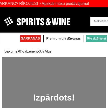
 RĪKOJIES! > Apskati mūsu piedāvājumu!
Dzērienu liel
SARKANĀS
Premium un dāvanas
Sākums
0% dzērieni
0% Alus