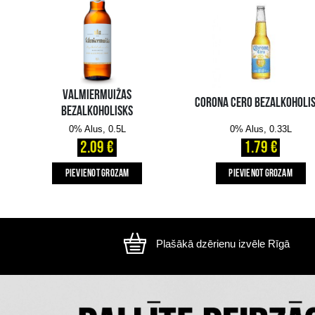
Attēls ir ilustratīvs, preces izskats var atšķirtie
CITI MŪSU KLIENTI IZVĒLAS