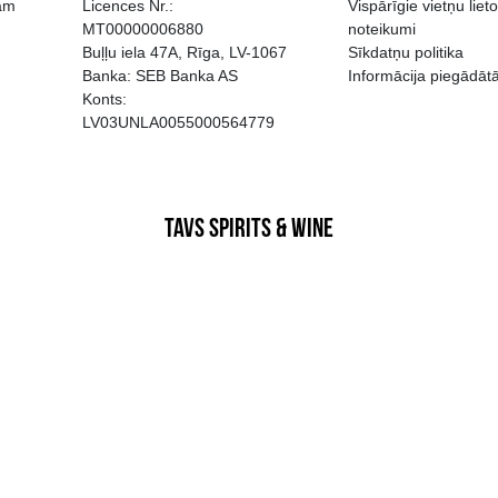
EGATĪVA IETEKME, TĀ PĀRDOŠA
AIZL