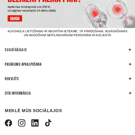
ALKOHOLA LIETOŠANAI IR NEGATĪVA IETEKME, TĀ PĀRDOŠANA, IEGĀDĀŠANĀS
UN NODOŠANA NEPILNGADĪGĀM PERSONĀM IR AIZLIEGTA
SVARĪGĀKAIS
PASĀKUMU APKALPOŠANA
REKVIZĪTI
CITA INFORMĀCIJA
MEKLĒ MŪS SOCIĀLAJOS