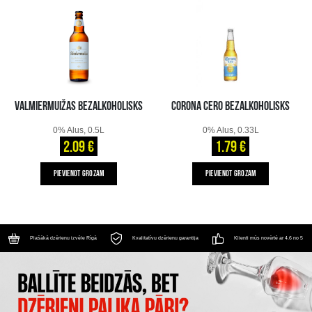
VALMIERMUIŽAS BEZALKOHOLISKS
CORONA CERO BEZALKOHOLISKS
0% Alus, 0.5L
0% Alus, 0.33L
2.09 €
1.79 €
PIEVIENOT GROZAM
PIEVIENOT GROZAM
Plašākā dzērienu izvēle Rīgā
Kvalitatīvu dzērienu garantija
Klienti mūs novērtē ar 4.6 no 5