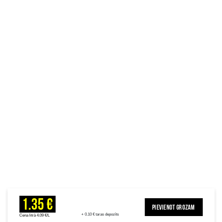
1.35 €
PIEVIENOT GROZAM
+ 0.10 € taras depozīts
Cena litrā 4.09 €/L