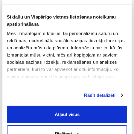
Sīkfailu un Vispārīgo vietnes lietošanas noteikumu
apstiprināšana
Mēs izmantojam sīkfailus, lai personalizētu saturu un
reklāmas, nodrošinātu sociālo saziņas līdzekļu funkcijas
un analizētu mūsu datplūsmu. Informāciju par to, kā jūs
izmantojat mūsu vietni, mēs arī kopīgojam ar saviem
sociālās saziņas līdzekļu, reklamēšanas un analīzes
partneriem, kuri to var apvienot ar citu informāciju, ko
viņiem sniedzat vai ko viņi apkopo, kad lietojat viņu
pakalpojumus.
Atļaujot nepieciešamos sīkfailus Jūs
Rādīt detalizēti
piekrītat
Vispārīgiem vietnes lietošanas
noteikumiem
(saīsināti - VVLN).
Atļaut visus
Pielāgot