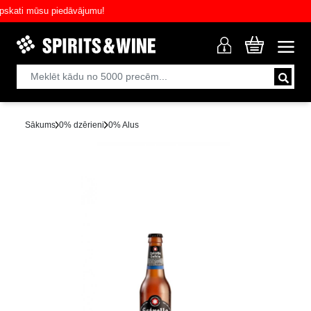
ti mūsu piedāvājumu!
Sākums
0% dzērieni
0% Alus