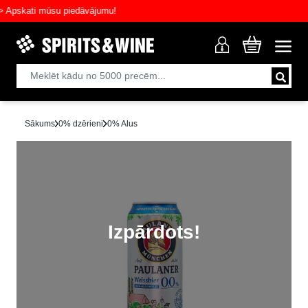
skati mūsu piedāvājumu!
Sākums
0% dzērieni
0% Alus
Izpārdots!