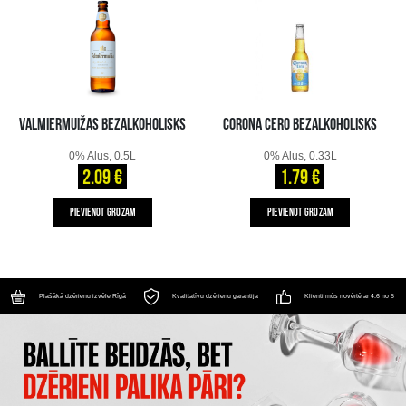
VALMIERMUIŽAS BEZALKOHOLISKS
CORONA CERO BEZALKOHOLISKS
0% Alus, 0.5L
0% Alus, 0.33L
2.09 €
1.79 €
PIEVIENOT GROZAM
PIEVIENOT GROZAM
Plašākā dzērienu izvēle Rīgā
Kvalitatīvu dzērienu garantija
Klienti mūs novērtē ar 4.6 no 5