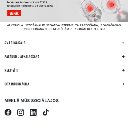
ALKOHOLA LIETOŠANAI IR NEGATĪVA IETEKME, TĀ PĀRDOŠANA, IEGĀDĀŠANĀS
UN NODOŠANA NEPILNGADĪGĀM PERSONĀM IR AIZLIEGTA
SVARĪGĀKAIS
PASĀKUMU APKALPOŠANA
REKVIZĪTI
CITA INFORMĀCIJA
MEKLĒ MŪS SOCIĀLAJOS