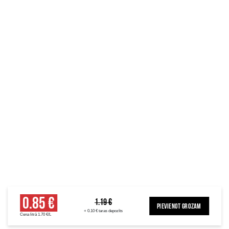
0.85 €
1.19 €
PIEVIENOT GROZAM
+ 0.10 € taras depozīts
Cena litrā 1.70 €/L