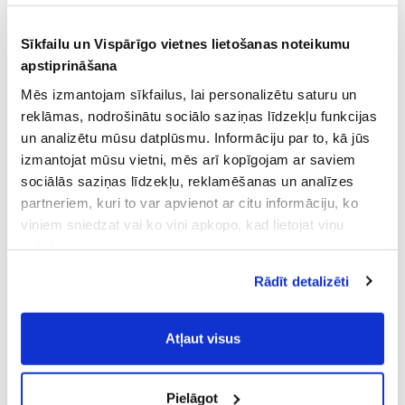
Sīkfailu un Vispārīgo vietnes lietošanas noteikumu
apstiprināšana
Mēs izmantojam sīkfailus, lai personalizētu saturu un
reklāmas, nodrošinātu sociālo saziņas līdzekļu funkcijas
un analizētu mūsu datplūsmu. Informāciju par to, kā jūs
izmantojat mūsu vietni, mēs arī kopīgojam ar saviem
sociālās saziņas līdzekļu, reklamēšanas un analīzes
partneriem, kuri to var apvienot ar citu informāciju, ko
viņiem sniedzat vai ko viņi apkopo, kad lietojat viņu
pakalpojumus.
Atļaujot nepieciešamos sīkfailus Jūs
Rādīt detalizēti
piekrītat
Vispārīgiem vietnes lietošanas
noteikumiem
(saīsināti - VVLN).
Atļaut visus
Pielāgot