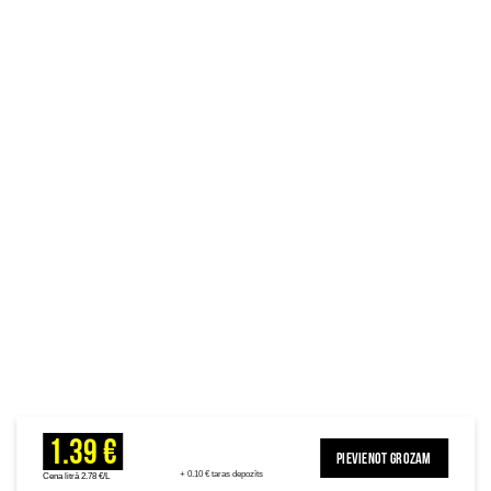
1.39 €
PIEVIENOT GROZAM
+ 0.10 € taras depozīts
Cena litrā 2.78 €/L