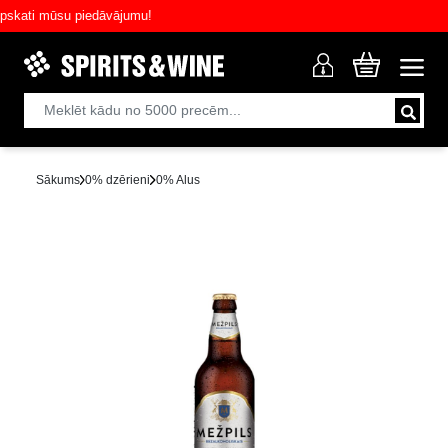
ati mūsu piedāvājumu!
Sākums
0% dzērieni
0% Alus