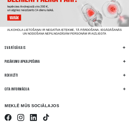
ALKOHOLA LIETOŠANAI IR NEGATĪVA IETEKME, TĀ PĀRDOŠANA, IEGĀDĀŠANĀS
UN NODOŠANA NEPILNGADĪGĀM PERSONĀM IR AIZLIEGTA
SVARĪGĀKAIS
PASĀKUMU APKALPOŠANA
REKVIZĪTI
CITA INFORMĀCIJA
MEKLĒ MŪS SOCIĀLAJOS