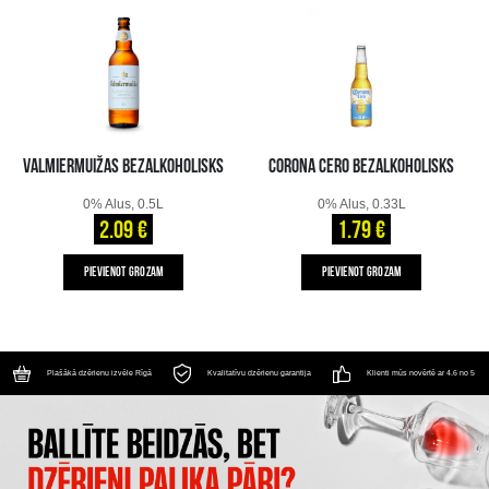
VALMIERMUIŽAS BEZALKOHOLISKS
CORONA CERO BEZALKOHOLISKS
0% Alus, 0.5L
0% Alus, 0.33L
2.09 €
1.79 €
PIEVIENOT GROZAM
PIEVIENOT GROZAM
Plašākā dzērienu izvēle Rīgā
Kvalitatīvu dzērienu garantija
Klienti mūs novērtē ar 4.6 no 5