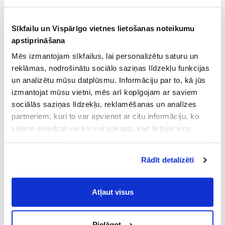
Sīkfailu un Vispārīgo vietnes lietošanas noteikumu
apstiprināšana
Mēs izmantojam sīkfailus, lai personalizētu saturu un
reklāmas, nodrošinātu sociālo saziņas līdzekļu funkcijas
un analizētu mūsu datplūsmu. Informāciju par to, kā jūs
izmantojat mūsu vietni, mēs arī kopīgojam ar saviem
sociālās saziņas līdzekļu, reklamēšanas un analīzes
partneriem, kuri to var apvienot ar citu informāciju, ko
viņiem sniedzat vai ko viņi apkopo, kad lietojat viņu
pakalpojumus.
Atļaujot nepieciešamos sīkfailus Jūs
Rādīt detalizēti
piekrītat
Vispārīgiem vietnes lietošanas
noteikumiem
(saīsināti - VVLN).
Atļaut visus
Pielāgot