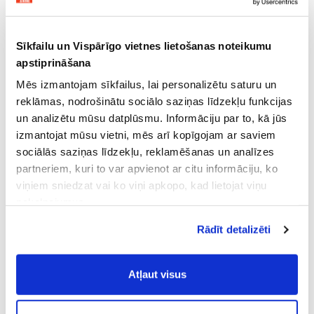
Sīkfailu un Vispārīgo vietnes lietošanas noteikumu
apstiprināšana
Mēs izmantojam sīkfailus, lai personalizētu saturu un
reklāmas, nodrošinātu sociālo saziņas līdzekļu funkcijas
un analizētu mūsu datplūsmu. Informāciju par to, kā jūs
izmantojat mūsu vietni, mēs arī kopīgojam ar saviem
sociālās saziņas līdzekļu, reklamēšanas un analīzes
partneriem, kuri to var apvienot ar citu informāciju, ko
viņiem sniedzat vai ko viņi apkopo, kad lietojat viņu
pakalpojumus.
Atļaujot nepieciešamos sīkfailus Jūs
Rādīt detalizēti
piekrītat
Vispārīgiem vietnes lietošanas
noteikumiem
(saīsināti - VVLN).
Atļaut visus