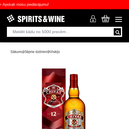
skati mūsu piedāvājumu!
Sākums
Stiprie dzērieni
Viskijs