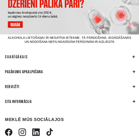
ALKOHOLA LIETOŠANAI IR NEGATĪVA IETEKME, TĀ PĀRDOŠANA, IEGĀDĀŠANĀS
UN NODOŠANA NEPILNGADĪGĀM PERSONĀM IR AIZLIEGTA
SVARĪGĀKAIS
PASĀKUMU APKALPOŠANA
REKVIZĪTI
CITA INFORMĀCIJA
MEKLĒ MŪS SOCIĀLAJOS