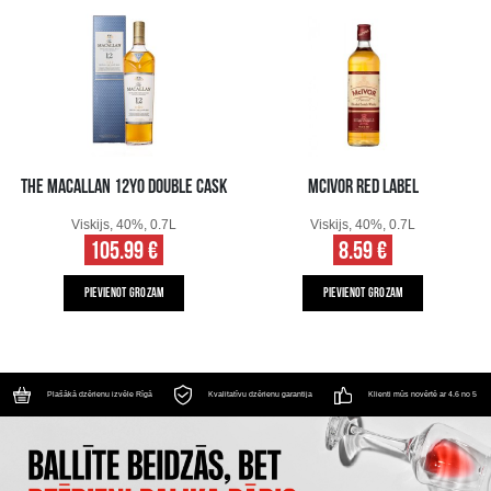
THE MACALLAN 12YO DOUBLE CASK
MCIVOR RED LABEL
Viskijs, 40%, 0.7L
Viskijs, 40%, 0.7L
105.99 €
8.59 €
PIEVIENOT GROZAM
PIEVIENOT GROZAM
Plašākā dzērienu izvēle Rīgā
Kvalitatīvu dzērienu garantija
Klienti mūs novērtē ar 4.6 no 5