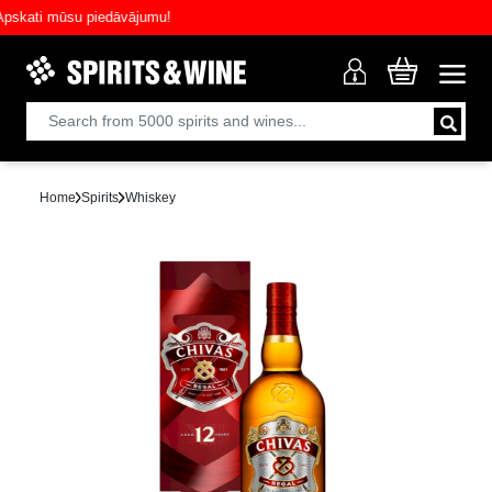
ati mūsu piedāvājumu!
Home
Spirits
Whiskey