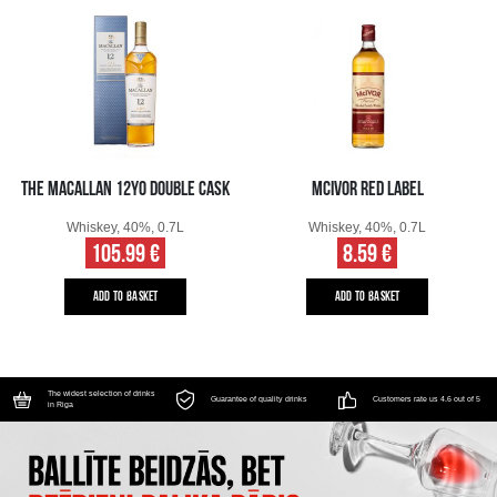
THE MACALLAN 12YO DOUBLE CASK
MCIVOR RED LABEL
Whiskey, 40%, 0.7L
Whiskey, 40%, 0.7L
105.99 €
8.59 €
ADD TO BASKET
ADD TO BASKET
The widest selection of drinks
Guarantee of quality drinks
Customers rate us 4.6 out of 5
in Riga