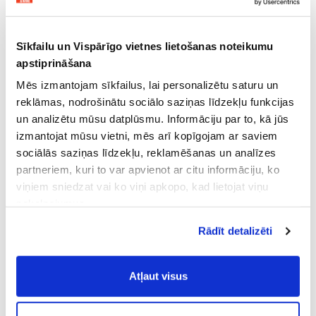
Sīkfailu un Vispārīgo vietnes lietošanas noteikumu
apstiprināšana
Mēs izmantojam sīkfailus, lai personalizētu saturu un
reklāmas, nodrošinātu sociālo saziņas līdzekļu funkcijas
un analizētu mūsu datplūsmu. Informāciju par to, kā jūs
izmantojat mūsu vietni, mēs arī kopīgojam ar saviem
sociālās saziņas līdzekļu, reklamēšanas un analīzes
partneriem, kuri to var apvienot ar citu informāciju, ko
viņiem sniedzat vai ko viņi apkopo, kad lietojat viņu
pakalpojumus.
Atļaujot nepieciešamos sīkfailus Jūs
Rādīt detalizēti
piekrītat
Vispārīgiem vietnes lietošanas
noteikumiem
(saīsināti - VVLN).
Atļaut visus