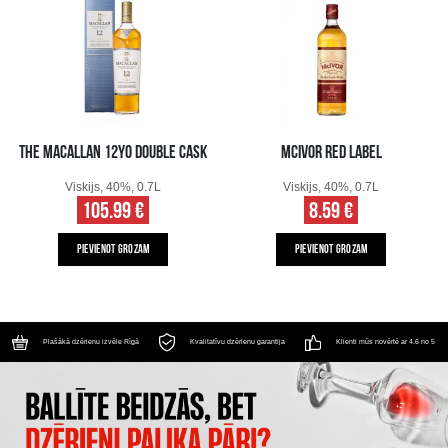
THE MACALLAN 12YO DOUBLE CASK
MCIVOR RED LABEL
Viskijs, 40%, 0.7L
Viskijs, 40%, 0.7L
105.99 €
8.59 €
PIEVIENOT GROZAM
PIEVIENOT GROZAM
Plašākā dzērienu izvēle Rīgā
Kvalitatīvu dzērienu garantija
Klienti mūs novērtē ar 4.6 no 5