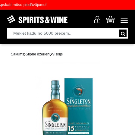
ati mūsu piedāvājumu!
Sākums
Stiprie dzērieni
Viskijs