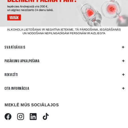
ALKOHOLA LIETOŠANAI IR NEGATĪVA IETEKME, TĀ PĀRDOŠANA, IEGĀDĀŠANĀS
UN NODOŠANA NEPILNGADĪGĀM PERSONĀM IR AIZLIEGTA
SVARĪGĀKAIS
PASĀKUMU APKALPOŠANA
REKVIZĪTI
CITA INFORMĀCIJA
MEKLĒ MŪS SOCIĀLAJOS