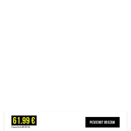
61.99 €
PIEVIENOT GROZAM
Cena litrā 88.56 €/L