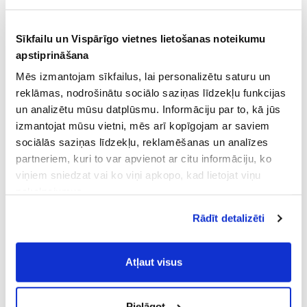
Sīkfailu un Vispārīgo vietnes lietošanas noteikumu
apstiprināšana
Mēs izmantojam sīkfailus, lai personalizētu saturu un
reklāmas, nodrošinātu sociālo saziņas līdzekļu funkcijas
un analizētu mūsu datplūsmu. Informāciju par to, kā jūs
izmantojat mūsu vietni, mēs arī kopīgojam ar saviem
sociālās saziņas līdzekļu, reklamēšanas un analīzes
partneriem, kuri to var apvienot ar citu informāciju, ko
viņiem sniedzat vai ko viņi apkopo, kad lietojat viņu
pakalpojumus.
Atļaujot nepieciešamos sīkfailus Jūs
Rādīt detalizēti
piekrītat
Vispārīgiem vietnes lietošanas
noteikumiem
(saīsināti - VVLN).
Atļaut visus
Pielāgot