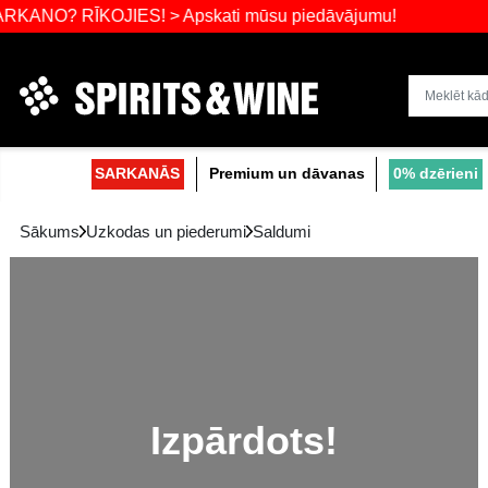
RĪKOJIES! > Apskati mūsu piedāvājumu!
Dzērienu liel
SARKANĀS
Premium un dāvanas
Sākums
Uzkodas un piederumi
Saldumi