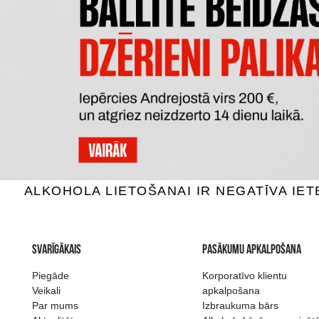
KRUASĀNS AR KAKAO KRĒMA
ŠOKO
PILDĪJUMU MONMIO
0.30 €
P
PIEVIENOT GROZAM
Plašākā dzērienu