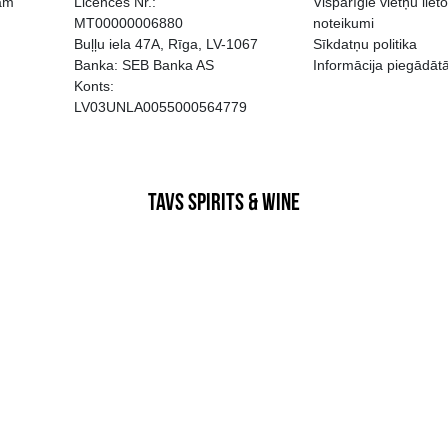
EGATĪVA IETEKME, TĀ PĀRDOŠA
AIZL