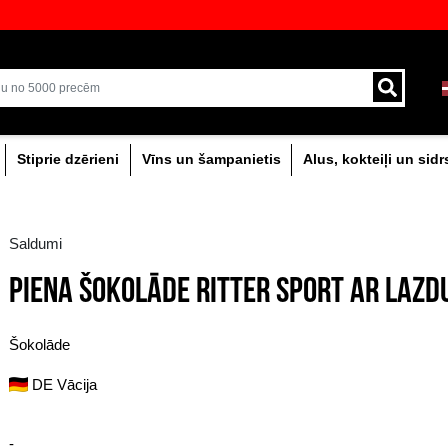
veikali ar plašāko izvēli Baltijā
Piegāde ar kurjeru un
0% dzērieni
Stiprie dzērieni
Vīns un šam
Saldumi
PIENA ŠOKOLĀDE RI