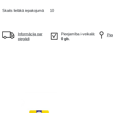
Šokolāde
DE Vācija
-
Skaits lielākā iepakojumā
10
Informācija par
piegādi