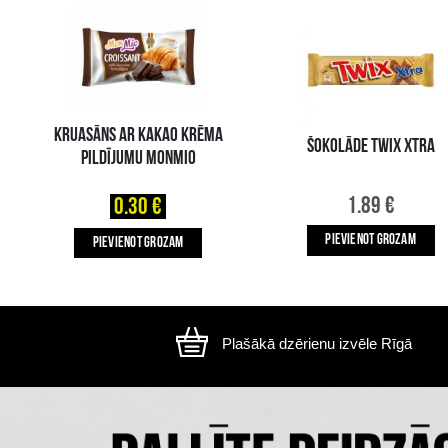
Attēls ir ilustratīvs, preces izskats var atšķirtie
CITI MŪSU KLIENTI IZVĒLAS