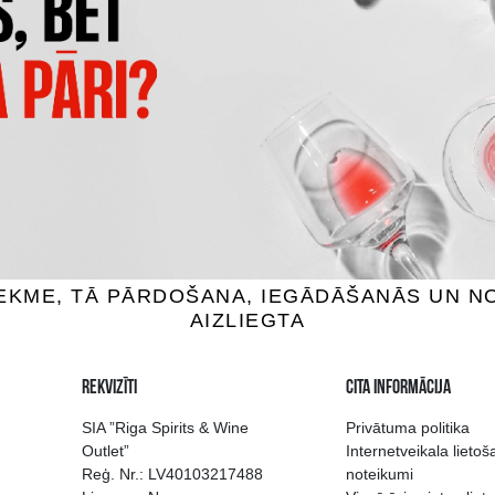
MINIPIXI PINEAPPLE SPONG
LĀDE TWIX XTRA
4D
1.89 €
1.95 €
IEVIENOT GROZAM
PIEVIENOT GROZAM
 izvēle Rīgā
Kvalitatīvu dzērien