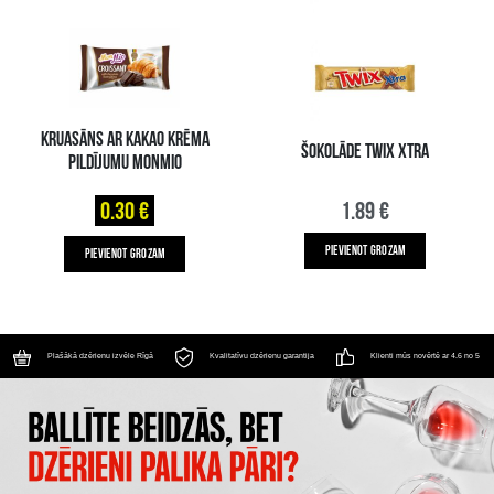
KRUASĀNS AR KAKAO KRĒMA
ŠOKOLĀDE TWIX XTRA
PILDĪJUMU MONMIO
0.30 €
1.89 €
PIEVIENOT GROZAM
PIEVIENOT GROZAM
Plašākā dzērienu izvēle Rīgā
Kvalitatīvu dzērienu garantija
Klienti mūs novērtē ar 4.6 no 5