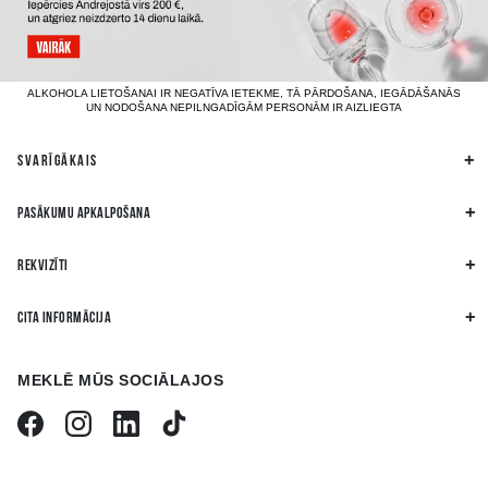
ALKOHOLA LIETOŠANAI IR NEGATĪVA IETEKME, TĀ PĀRDOŠANA, IEGĀDĀŠANĀS
UN NODOŠANA NEPILNGADĪGĀM PERSONĀM IR AIZLIEGTA
SVARĪGĀKAIS
PASĀKUMU APKALPOŠANA
REKVIZĪTI
CITA INFORMĀCIJA
MEKLĒ MŪS SOCIĀLAJOS