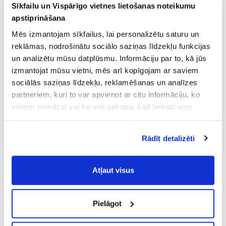
Sīkfailu un Vispārīgo vietnes lietošanas noteikumu
apstiprināšana
Mēs izmantojam sīkfailus, lai personalizētu saturu un
reklāmas, nodrošinātu sociālo saziņas līdzekļu funkcijas
un analizētu mūsu datplūsmu. Informāciju par to, kā jūs
izmantojat mūsu vietni, mēs arī kopīgojam ar saviem
sociālās saziņas līdzekļu, reklamēšanas un analīzes
partneriem, kuri to var apvienot ar citu informāciju, ko
viņiem sniedzat vai ko viņi apkopo, kad lietojat viņu
pakalpojumus.
Atļaujot nepieciešamos sīkfailus Jūs
Rādīt detalizēti
piekrītat
Vispārīgiem vietnes lietošanas
noteikumiem
(saīsināti - VVLN).
Atļaut visus
Pielāgot