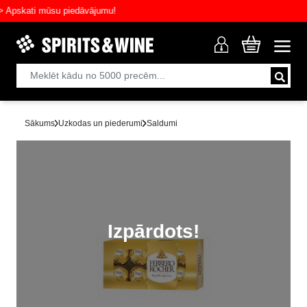
skati mūsu piedāvājumu!
Sākums
Uzkodas un piederumi
Saldumi
Izpārdots!