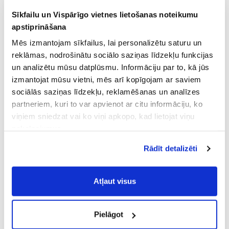
Sīkfailu un Vispārīgo vietnes lietošanas noteikumu
apstiprināšana
Mēs izmantojam sīkfailus, lai personalizētu saturu un
reklāmas, nodrošinātu sociālo saziņas līdzekļu funkcijas
un analizētu mūsu datplūsmu. Informāciju par to, kā jūs
izmantojat mūsu vietni, mēs arī kopīgojam ar saviem
sociālās saziņas līdzekļu, reklamēšanas un analīzes
partneriem, kuri to var apvienot ar citu informāciju, ko
viņiem sniedzat vai ko viņi apkopo, kad lietojat viņu
pakalpojumus.
Atļaujot nepieciešamos sīkfailus Jūs
Rādīt detalizēti
piekrītat
Vispārīgiem vietnes lietošanas
noteikumiem
(saīsināti - VVLN).
Atļaut visus
Pielāgot