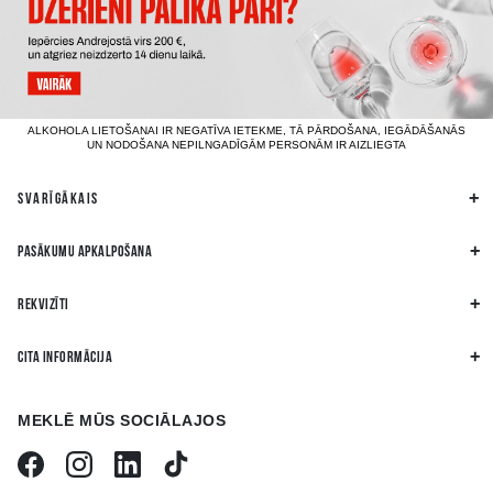
ALKOHOLA LIETOŠANAI IR NEGATĪVA IETEKME, TĀ PĀRDOŠANA, IEGĀDĀŠANĀS
UN NODOŠANA NEPILNGADĪGĀM PERSONĀM IR AIZLIEGTA
SVARĪGĀKAIS
PASĀKUMU APKALPOŠANA
REKVIZĪTI
CITA INFORMĀCIJA
MEKLĒ MŪS SOCIĀLAJOS