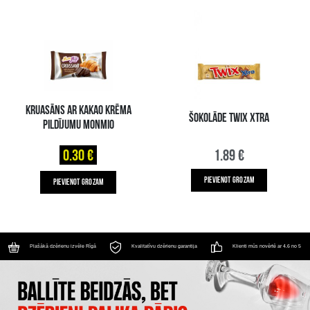
KRUASĀNS AR KAKAO KRĒMA
ŠOKOLĀDE TWIX XTRA
PILDĪJUMU MONMIO
0.30 €
1.89 €
PIEVIENOT GROZAM
PIEVIENOT GROZAM
Plašākā dzērienu izvēle Rīgā
Kvalitatīvu dzērienu garantija
Klienti mūs novērtē ar 4.6 no 5