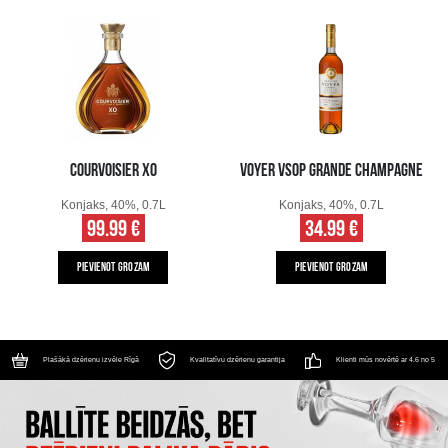
COURVOISIER XO
VOYER VSOP GRANDE CHAMPAGNE
Konjaks, 40%, 0.7L
Konjaks, 40%, 0.7L
99.99 €
34.99 €
PIEVIENOT GROZAM
PIEVIENOT GROZAM
Plašākā dzērienu izvēle Rīgā
Kvalitatīvu dzērienu garantija
Klienti mūs novērtē ar 4.6 no 5