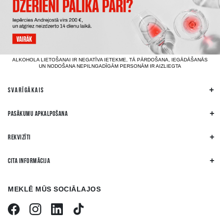
ALKOHOLA LIETOŠANAI IR NEGATĪVA IETEKME, TĀ PĀRDOŠANA, IEGĀDĀŠANĀS
UN NODOŠANA NEPILNGADĪGĀM PERSONĀM IR AIZLIEGTA
SVARĪGĀKAIS
PASĀKUMU APKALPOŠANA
REKVIZĪTI
CITA INFORMĀCIJA
MEKLĒ MŪS SOCIĀLAJOS