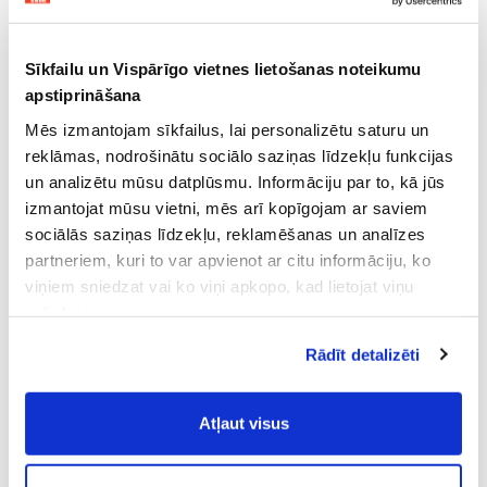
Sīkfailu un Vispārīgo vietnes lietošanas noteikumu
apstiprināšana
Mēs izmantojam sīkfailus, lai personalizētu saturu un
reklāmas, nodrošinātu sociālo saziņas līdzekļu funkcijas
un analizētu mūsu datplūsmu. Informāciju par to, kā jūs
izmantojat mūsu vietni, mēs arī kopīgojam ar saviem
sociālās saziņas līdzekļu, reklamēšanas un analīzes
partneriem, kuri to var apvienot ar citu informāciju, ko
viņiem sniedzat vai ko viņi apkopo, kad lietojat viņu
pakalpojumus.
Atļaujot nepieciešamos sīkfailus Jūs
Rādīt detalizēti
piekrītat
Vispārīgiem vietnes lietošanas
noteikumiem
(saīsināti - VVLN).
Atļaut visus