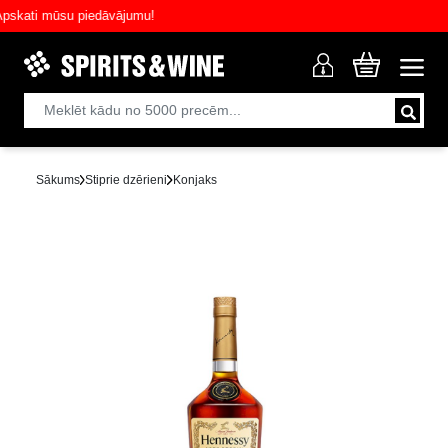
ati mūsu piedāvājumu!
Sākums
Stiprie dzērieni
Konjaks