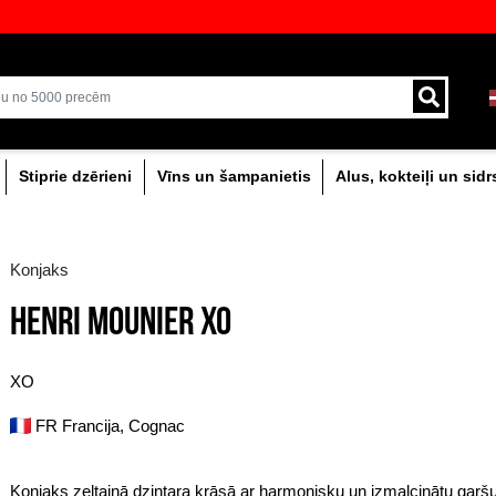
veikali ar plašāko izvēli Baltijā
Piegāde ar kurjeru un
0% dzērieni
Stiprie dzērieni
Vīns un šam
Konjaks
HENRI MOUNIER XO