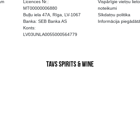
EGATĪVA IETEKME, TĀ PĀRDOŠA
AIZL