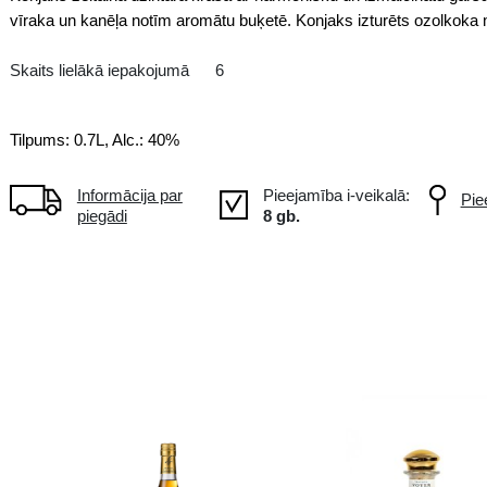
XO
FR Francija, Cognac
Konjaks zeltainā dzintara krāsā 
vīraka un kanēļa notīm aromātu 
Skaits lielākā iepakojumā
6
Tilpums: 0.7L, Alc.: 40%
Informācija par
piegādi