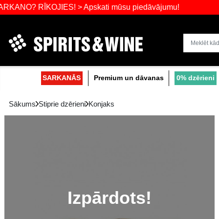
RĪKOJIES! > Apskati mūsu piedāvājumu!
Dzērienu liel
SARKANĀS
Premium un dāvanas
Sākums
Stiprie dzērieni
Konjaks