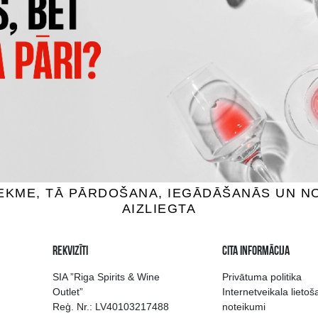
OP GRANDE CHAMPAGNE
VOYER VS GRANDE CHAMP
jaks, 40%, 0.7L
Konjaks, 40%, 0.7L
34.99 €
24.99 €
IEVIENOT GROZAM
PIEVIENOT GROZAM
 izvēle Rīgā
Kvalitatīvu dzērien