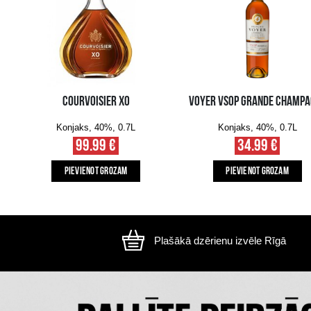
Attēls ir ilustratīvs, preces izskats var atšķirtie
CITI MŪSU KLIENTI IZVĒLAS