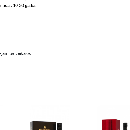
ar harmonisku un izmalcinātu garšu, ciedru koka, ād
buķetē. Konjaks izturēts ozolkoka mucās 10-20 gad
Pieejamība i-veikalā:
Pieejamība veikalos
8 gb.