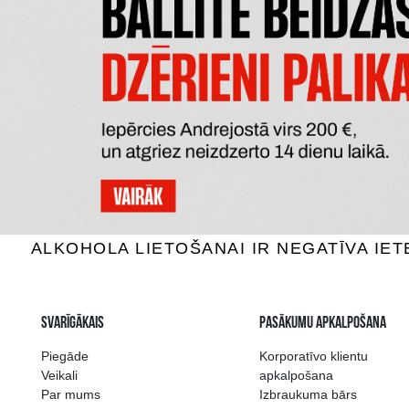
COURVOISIER XO
VOYER VS
Konjaks, 40%, 0.7L
Kon
99.99 €
PIEVIENOT GROZAM
P
Plašākā dzērienu