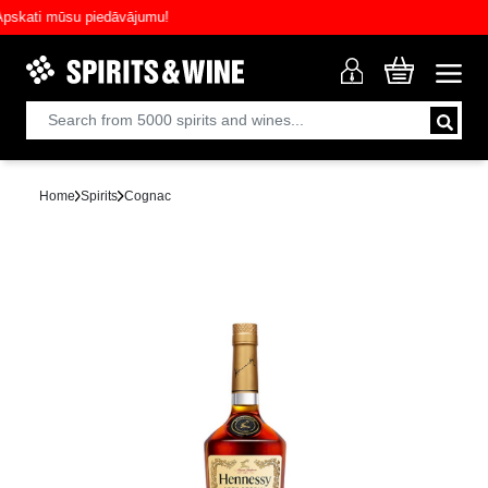
ati mūsu piedāvājumu!
Home
Spirits
Cognac