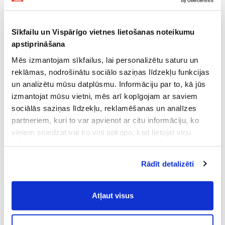
Sīkfailu un Vispārīgo vietnes lietošanas noteikumu
apstiprināšana
Mēs izmantojam sīkfailus, lai personalizētu saturu un
reklāmas, nodrošinātu sociālo saziņas līdzekļu funkcijas
un analizētu mūsu datplūsmu. Informāciju par to, kā jūs
izmantojat mūsu vietni, mēs arī kopīgojam ar saviem
sociālās saziņas līdzekļu, reklamēšanas un analīzes
partneriem, kuri to var apvienot ar citu informāciju, ko
viņiem sniedzat vai ko viņi apkopo, kad lietojat viņu
pakalpojumus.
Atļaujot nepieciešamos sīkfailus Jūs
Rādīt detalizēti
piekrītat
Vispārīgiem vietnes lietošanas
noteikumiem
(saīsināti - VVLN).
Atļaut visus