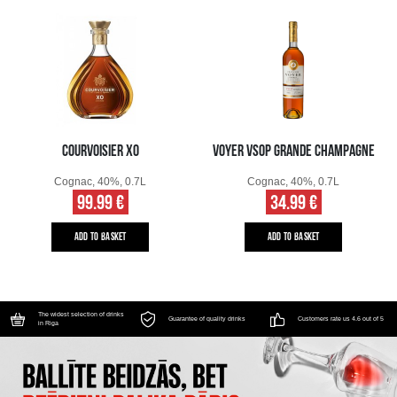
COURVOISIER XO
VOYER VSOP GRANDE CHAMPAGNE
Cognac, 40%, 0.7L
Cognac, 40%, 0.7L
99.99 €
34.99 €
ADD TO BASKET
ADD TO BASKET
The widest selection of drinks
Guarantee of quality drinks
Customers rate us 4.6 out of 5
in Riga