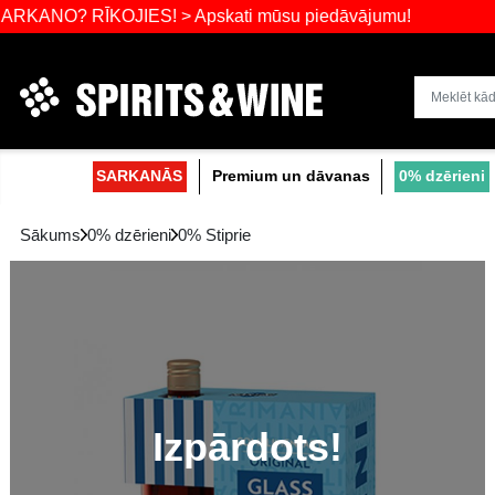
 RĪKOJIES! > Apskati mūsu piedāvājumu!
Dzērienu liel
SARKANĀS
Premium un dāvanas
Sākums
0% dzērieni
0% Stiprie