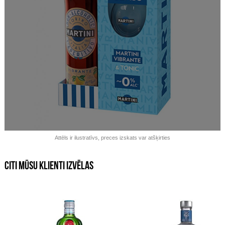
Izpārdots!