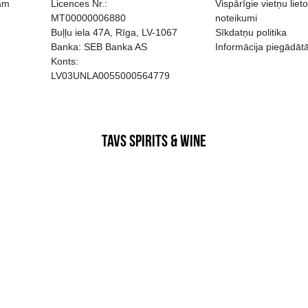
EGATĪVA IETEKME, TĀ PĀRDOŠA
AIZL