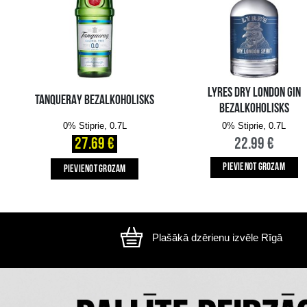
Attēls ir ilustratīvs, preces izskats var atšķirtie
CITI MŪSU KLIENTI IZVĒLAS