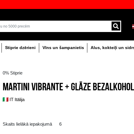
veikali ar plašāko izvēli Baltijā
Piegāde ar kurjeru un
0% dzērieni
Stiprie dzērieni
Vīns un šam
0% Stiprie
MARTINI VIBRANTE 
IT Itālija