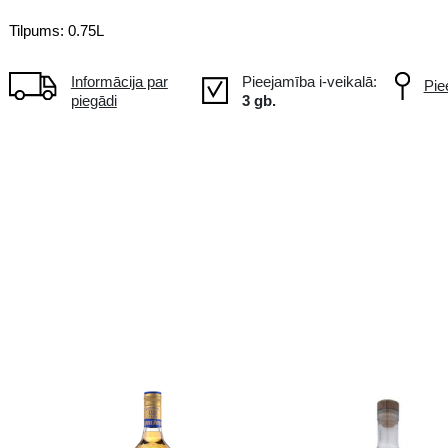
Skaits lielākā iepakojumā
6
Tilpums: 0.75L
Informācija par
piegādi