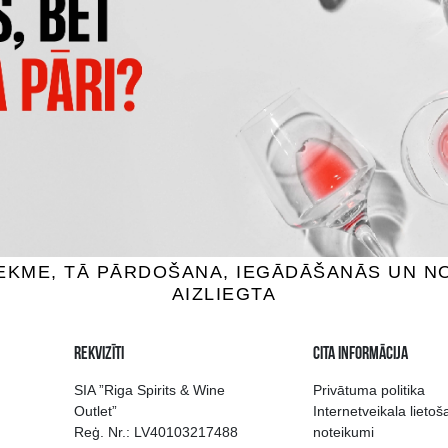
S DRY LONDON GIN
CAPTAIN MORGAN
ZALKOHOLISKS
BEZALKOHOLISKS
 Stiprie, 0.7L
0% Stiprie, 0.7L
22.99 €
18.99 €
IEVIENOT GROZAM
PIEVIENOT GROZAM
 izvēle Rīgā
Kvalitatīvu dzērien