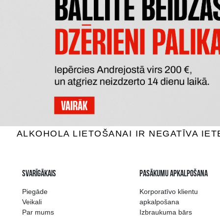
LYRE
TANQUERAY BEZALKOHOLISKS
BE
0% Stiprie, 0.7L
0%
27.69 €
P
PIEVIENOT GROZAM
Plašākā dzērienu