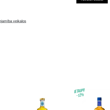
Pieejamība i-veikalā:
Pieejamība veikalos
3 gb.