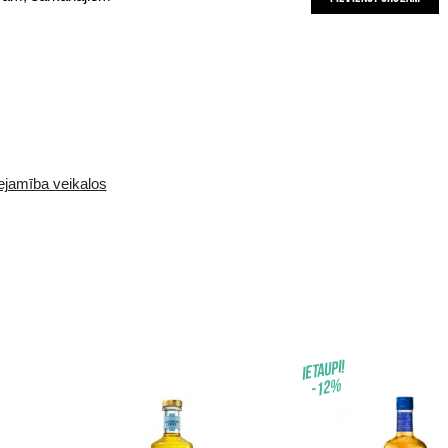
 apveltīts ar dažādām garšām, piemēram, sarkanajiem
m..
Pieejamība i-veikalā:
Pieejamība veikalos
10+ gb.