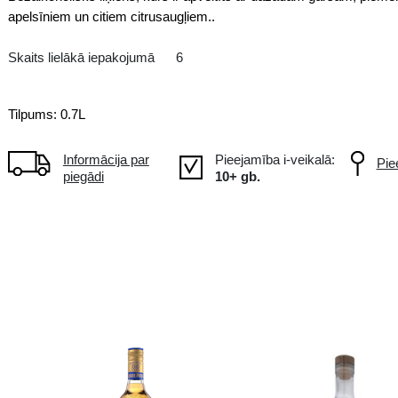
Bezalkoholiskais
GB Lielbritānija
Bezalkoholisks liķieris, kurš ir
apelsīniem un citiem citrusaugļie
Skaits lielākā iepakojumā
6
Tilpums: 0.7L
Informācija par
piegādi