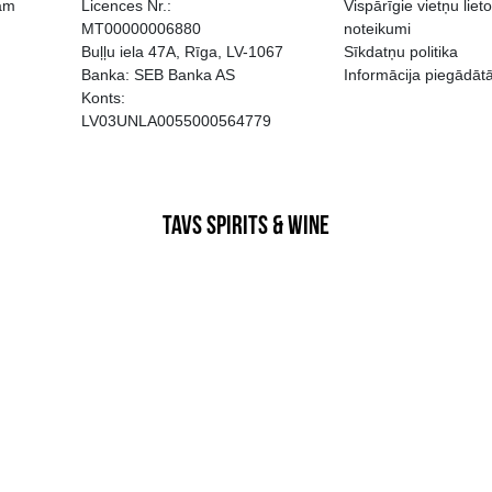
EGATĪVA IETEKME, TĀ PĀRDOŠA
AIZL