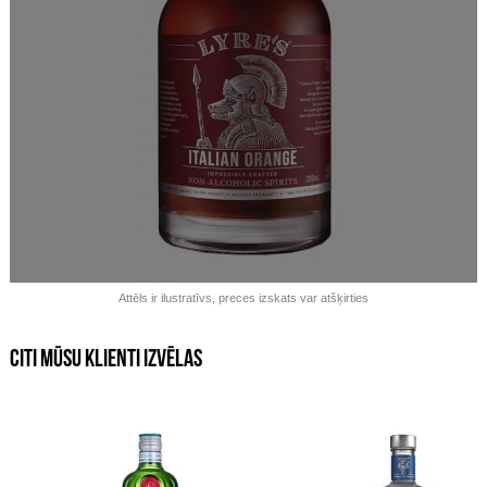
Izpārdots!