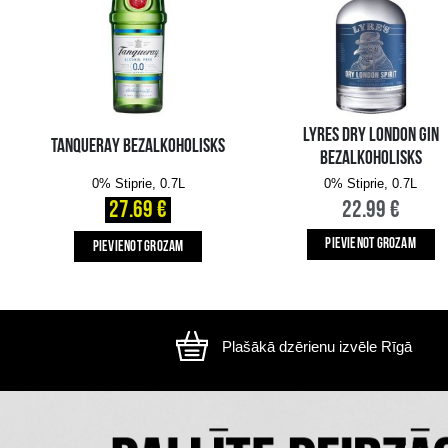
Attēls ir ilustratīvs, preces izskats var atšķirtie
CITI MŪSU KLIENTI IZVĒLAS