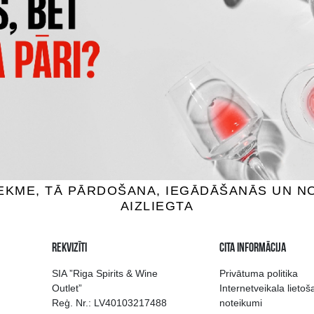
S DRY LONDON GIN
CAPTAIN MORGAN
ZALKOHOLISKS
BEZALKOHOLISKS
 Stiprie, 0.7L
0% Stiprie, 0.7L
22.99 €
18.99 €
IEVIENOT GROZAM
PIEVIENOT GROZAM
 izvēle Rīgā
Kvalitatīvu dzērien