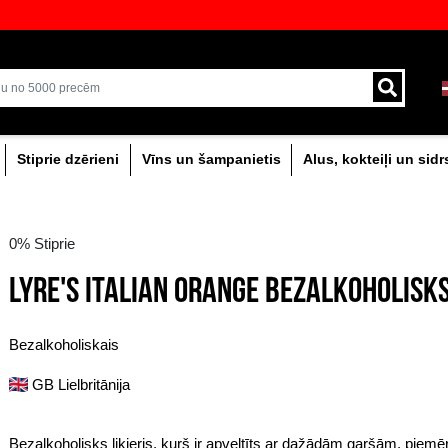
veikali ar plašāko izvēli Baltijā
Piegāde ar kurjeru un
0% dzērieni
Stiprie dzērieni
Vīns un šam
0% Stiprie
LYRE'S ITALIAN OR