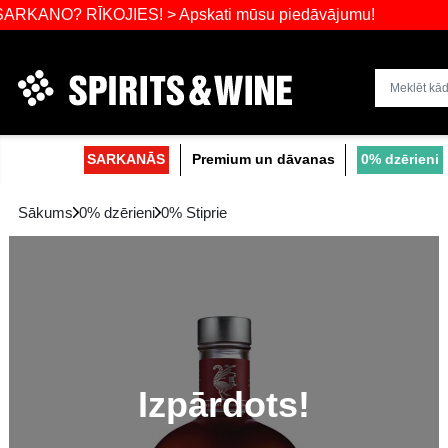
 RĪKOJIES! > Apskati mūsu piedāvājumu!
Dzērienu liel
SARKANĀS
Premium un dāvanas
Sākums
0% dzērieni
0% Stiprie