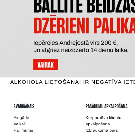
LYRE
TANQUERAY BEZALKOHOLISKS
BE
0% Stiprie, 0.7L
0%
27.69 €
P
PIEVIENOT GROZAM
Plašākā dzērienu