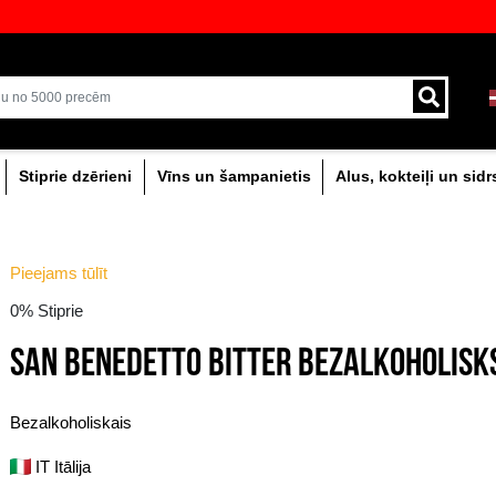
!
veikali ar plašāko izvēli Baltijā
Piegāde ar kurjeru un
0% dzērieni
Stiprie dzērieni
Vīns un šam
Pieejams tūlīt
0% Stiprie
SAN BENEDETTO BI