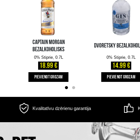
Informācija par
piegādi
s