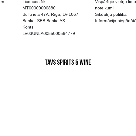
EGATĪVA IETEKME, TĀ PĀRDOŠA
AIZL