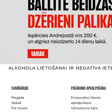
LYRE
TANQUERAY BEZALKOHOLISKS
BE
0% Stiprie, 0.7L
0%
27.69 €
P
PIEVIENOT GROZAM
Plašākā dzērienu