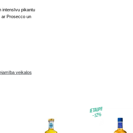
ko raksturo patīkami rūgta garša un intensīvu pikant
 citrona miziņu, un ideāli piemērots ar Prosecco un