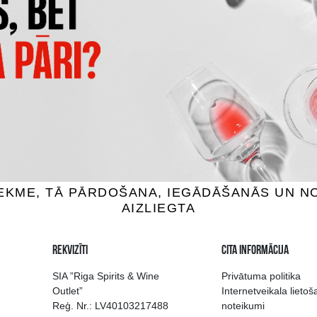
S DRY LONDON GIN
CAPTAIN MORGAN
ZALKOHOLISKS
BEZALKOHOLISKS
 Stiprie, 0.7L
0% Stiprie, 0.7L
22.99 €
18.99 €
IEVIENOT GROZAM
PIEVIENOT GROZAM
 izvēle Rīgā
Kvalitatīvu dzērien