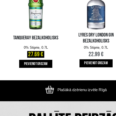
Attēls ir ilustratīvs, preces izskats var atšķirtie
CITI MŪSU KLIENTI IZVĒLAS