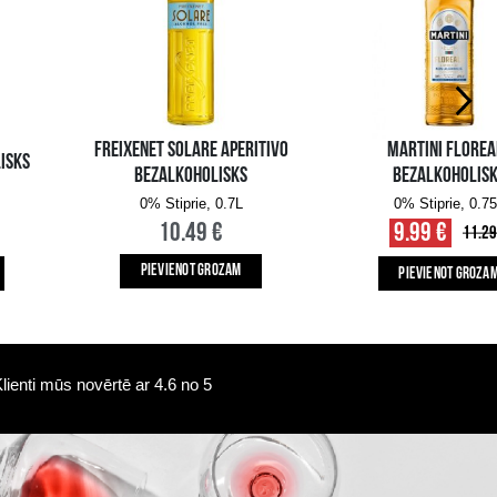
Pieejamība i-veikalā:
Pieejamība veikalos
10+ gb.