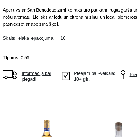
Bezalkoholiskais
IT Itālija
Aperitīvs ar San Benedetto zīmi 
nošu aromātu. Lielisks ar ledu un
pasniedzot ar apelsīna šķēli.
Skaits lielākā iepakojumā
10
Tilpums: 0.59L