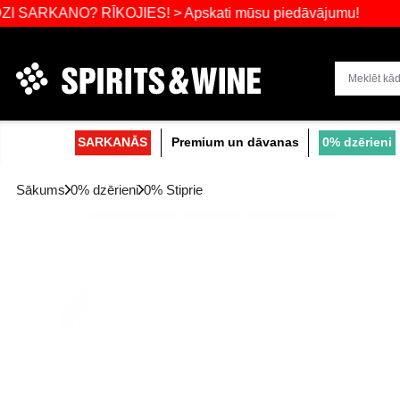
NO? RĪKOJIES! > Apskati mūsu piedāvājumu
Dzērienu liel
SARKANĀS
Premium un dāvanas
Sākums
0% dzērieni
0% Stiprie