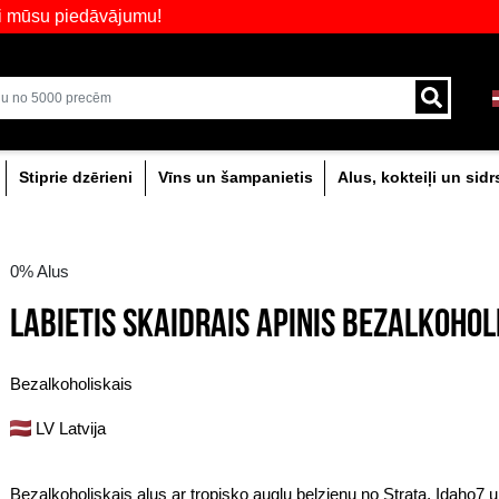
pskati mūsu piedāvājumu!
veikali ar plašāko izvēli Baltijā
Piegāde ar kurjeru un
0% dzērieni
Stiprie dzērieni
Vīns un šam
0% Alus
LABIETIS SKAIDRAI