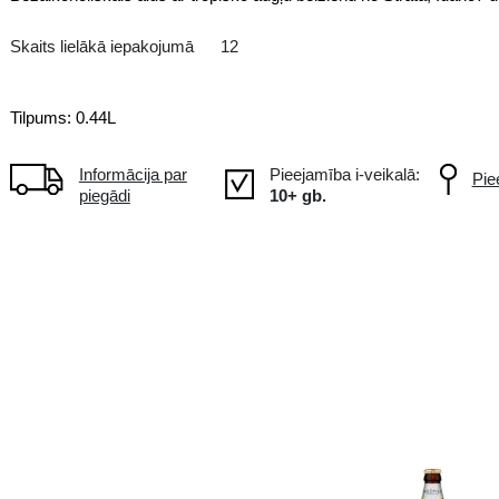
Bezalkoholiskais
LV Latvija
Bezalkoholiskais alus ar tropisk
Skaits lielākā iepakojumā
12
Tilpums: 0.44L
Informācija par
piegādi