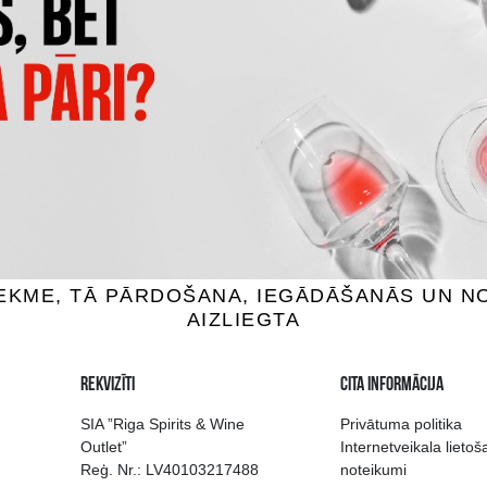
ERO BEZALKOHOLISKS
LEFFE BLOND BEZALKOHOL
% Alus, 0.33L
0% Alus, 0.33L
1.79 €
1.65 €
IEVIENOT GROZAM
PIEVIENOT GROZAM
 izvēle Rīgā
Kvalitatīvu dzērien