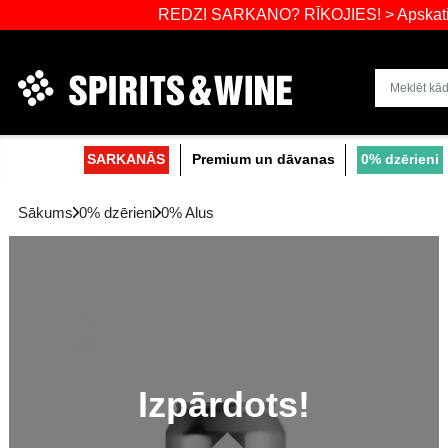
REDZI SARKANO? RĪKOJIES! > A
Dzērienu liel
SARKANĀS
Premium un dāvanas
Sākums
0% dzērieni
0% Alus