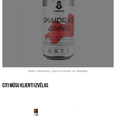
Izpārdots!