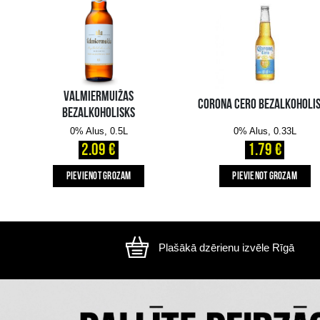
Attēls ir ilustratīvs, preces izskats var atšķirtie
CITI MŪSU KLIENTI IZVĒLAS