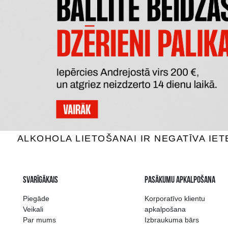
VALMIERMUIŽAS
CORONA C
BEZALKOHOLISKS
0% Alus, 0.5L
0
2.09 €
PIEVIENOT GROZAM
P
Plašākā dzērienu