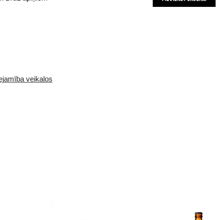
o augļu belzienu no Strata, Idaho7 un Bru1 apiņiem
Pieejamība i-veikalā:
Pieejamība veikalos
10+ gb.