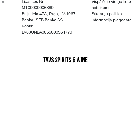
EGATĪVA IETEKME, TĀ PĀRDOŠA
AIZL