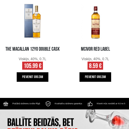
THE MACALLAN 12YO DOUBLE CASK
MCIVOR RED LABEL
Viskijs, 40%, 0.7L
Viskijs, 40%, 0.7L
105.99 €
8.59 €
PIEVIENOT GROZAM
PIEVIENOT GROZAM
Plašākā dzērienu izvēle Rīgā
Kvalitatīvu dzērienu garantija
Klienti mūs novērtē ar 4.6 no 5