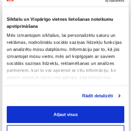
Sīkfailu un Vispārīgo vietnes lietošanas noteikumu
apstiprināšana
Mēs izmantojam sīkfailus, lai personalizētu saturu un
reklāmas, nodrošinātu sociālo saziņas līdzekļu funkcijas
un analizētu mūsu datplūsmu. Informāciju par to, kā jūs
izmantojat mūsu vietni, mēs arī kopīgojam ar saviem
sociālās saziņas līdzekļu, reklamēšanas un analīzes
partneriem, kuri to var apvienot ar citu informāciju, ko
viņiem sniedzat vai ko viņi apkopo, kad lietojat viņu
pakalpojumus.
Atļaujot nepieciešamos sīkfailus Jūs
Rādīt detalizēti
piekrītat
Vispārīgiem vietnes lietošanas
noteikumiem
(saīsināti - VVLN).
Atļaut visus