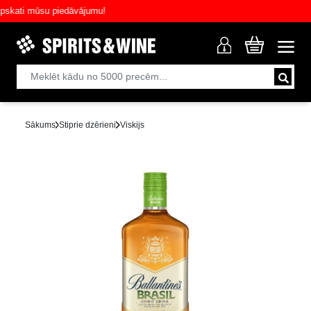
ati mūsu piedāvājumu!
Sākums
Stiprie dzērieni
Viskijs