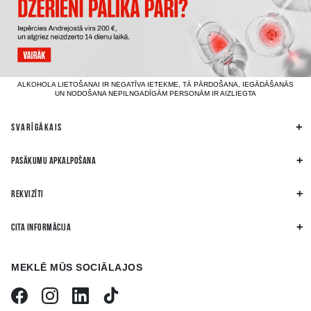
ALKOHOLA LIETOŠANAI IR NEGATĪVA IETEKME, TĀ PĀRDOŠANA, IEGĀDĀŠANĀS
UN NODOŠANA NEPILNGADĪGĀM PERSONĀM IR AIZLIEGTA
SVARĪGĀKAIS
PASĀKUMU APKALPOŠANA
REKVIZĪTI
CITA INFORMĀCIJA
MEKLĒ MŪS SOCIĀLAJOS