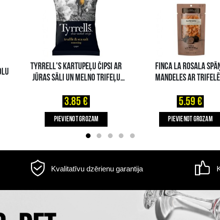
Informācija par
piegādi
s