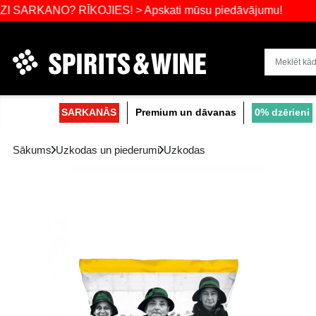
KANO? RĪKOJIES! > Apskati mūsu piedāvāju
Dzērienu liel
SARKANĀS
Premium un dāvanas
Sākums
Uzkodas un piederumi
Uzkodas