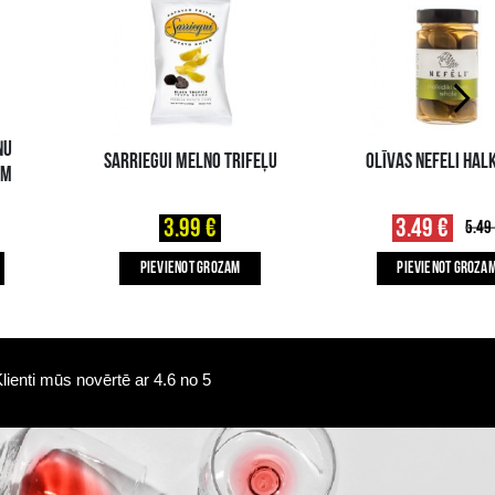
Pieejamība i-veikalā:
Pieejamība veikalos
10+ gb.