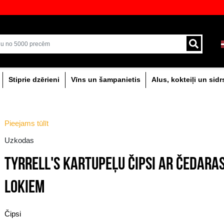
mu!
veikali ar plašāko izvēli Baltijā
Piegāde ar kurjeru un
0% dzērieni
Stiprie dzērieni
Vīns un šam
Pieejams tūlīt
Uzkodas
TYRRELL'S KARTUPE