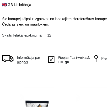
LOKIEM
Čipsi
GB Lielbritānija
Šie kartupeļu čipsi ir izgatavoti 
Čedaras sieru un maurlokiem.
Skaits lielākā iepakojumā
12