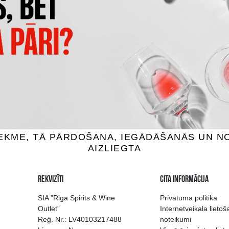
TYRRELL'S KARTUPEĻU ČIPS
S X-CUT SIERA/SĪPOLU
JŪRAS SĀLI UN MELNO TRI
GARŠU
1.39 €
3.85 €
IEVIENOT GROZAM
PIEVIENOT GROZAM
 izvēle Rīgā
Kvalitatīvu dzērien