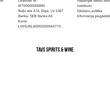
EGATĪVA IETEKME, TĀ PĀRDOŠA
AIZL