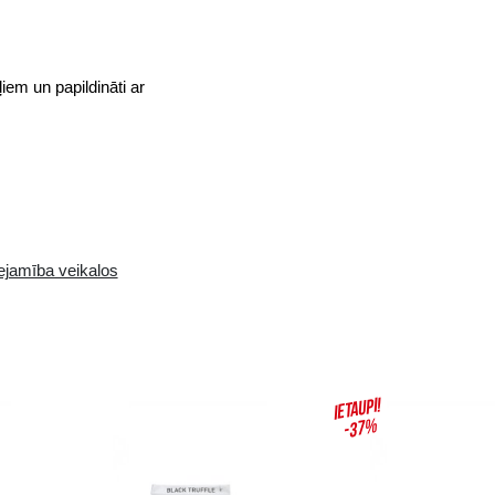
no labākajiem Herefordšīras kartupeļiem un papildināt