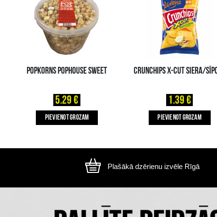
Attēls ir ilustratīvs, preces izskats var atšķirtie
CITI MŪSU KLIENTI IZVĒLAS