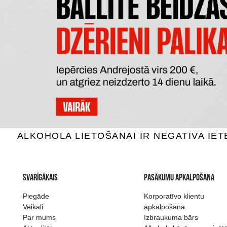
POPKORNS POPHOUSE SWEET
CRUNCHIP
5.29 €
PIEVIENOT GROZAM
P
Plašākā dzērienu