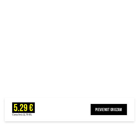
5.29 €
PIEVIENOT GROZAM
Cena litrā 11.76 €/L