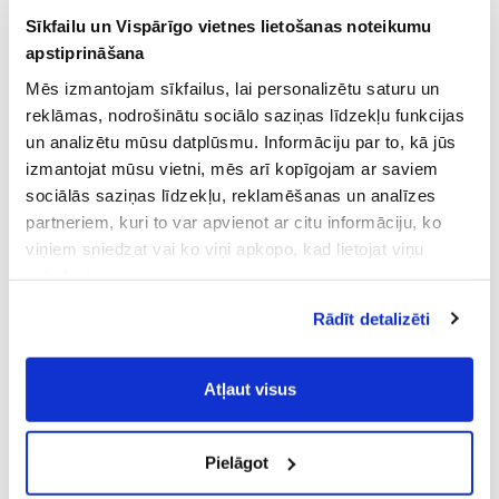
Sīkfailu un Vispārīgo vietnes lietošanas noteikumu
apstiprināšana
Mēs izmantojam sīkfailus, lai personalizētu saturu un
reklāmas, nodrošinātu sociālo saziņas līdzekļu funkcijas
un analizētu mūsu datplūsmu. Informāciju par to, kā jūs
izmantojat mūsu vietni, mēs arī kopīgojam ar saviem
sociālās saziņas līdzekļu, reklamēšanas un analīzes
partneriem, kuri to var apvienot ar citu informāciju, ko
viņiem sniedzat vai ko viņi apkopo, kad lietojat viņu
pakalpojumus.
Atļaujot nepieciešamos sīkfailus Jūs
Rādīt detalizēti
piekrītat
Vispārīgiem vietnes lietošanas
noteikumiem
(saīsināti - VVLN).
Atļaut visus
Pielāgot