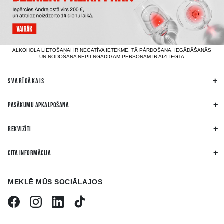
ALKOHOLA LIETOŠANAI IR NEGATĪVA IETEKME, TĀ PĀRDOŠANA, IEGĀDĀŠANĀS
UN NODOŠANA NEPILNGADĪGĀM PERSONĀM IR AIZLIEGTA
SVARĪGĀKAIS
PASĀKUMU APKALPOŠANA
REKVIZĪTI
CITA INFORMĀCIJA
MEKLĒ MŪS SOCIĀLAJOS