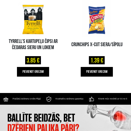
TYRRELL'S KARTUPEĻU ČIPSI AR
CRUNCHIPS X-CUT SIERA/SĪPOLU
ČEDARAS SIERU UN LOKIEM
3.85 €
1.39 €
PIEVIENOT GROZAM
PIEVIENOT GROZAM
Plašākā dzērienu izvēle Rīgā
Kvalitatīvu dzērienu garantija
Klienti mūs novērtē ar 4.6 no 5