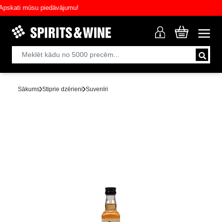
kati mūsu piedāvājumu!
Sākums
Stiprie dzērieni
Suvenīri