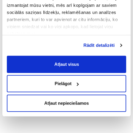
izmantojat mūsu vietni, mēs arī kopīgojam ar saviem
sociālās saziņas līdzekļu, reklamēšanas un analīzes
partneriem, kuri to var apvienot ar citu informāciju, ko
viņiem sniedzat vai ko viņi apkopo, kad lietojat viņu
pakalpojumus.
Atļaujot nepieciešamos sīkfailus Jūs
Rādīt detalizēti
piekrītat
Vispārīgiem vietnes lietošanas
noteikumiem
(saīsināti - VVLN).
Atļaut visus
Pielāgot
Atļaut nepieciešamos