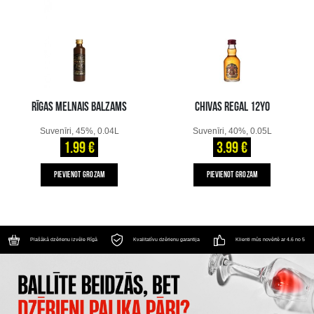
RĪGAS MELNAIS BALZAMS
CHIVAS REGAL 12YO
Suvenīri, 45%, 0.04L
Suvenīri, 40%, 0.05L
1.99 €
3.99 €
PIEVIENOT GROZAM
PIEVIENOT GROZAM
Plašākā dzērienu izvēle Rīgā
Kvalitatīvu dzērienu garantija
Klienti mūs novērtē ar 4.6 no 5