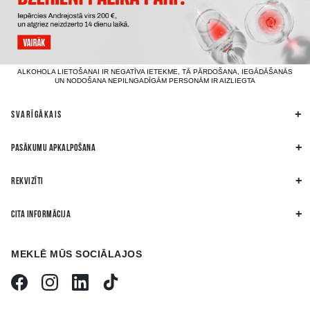
ALKOHOLA LIETOŠANAI IR NEGATĪVA IETEKME, TĀ PĀRDOŠANA, IEGĀDĀŠANĀS
UN NODOŠANA NEPILNGADĪGĀM PERSONĀM IR AIZLIEGTA
SVARĪGĀKAIS
PASĀKUMU APKALPOŠANA
REKVIZĪTI
CITA INFORMĀCIJA
MEKLĒ MŪS SOCIĀLAJOS