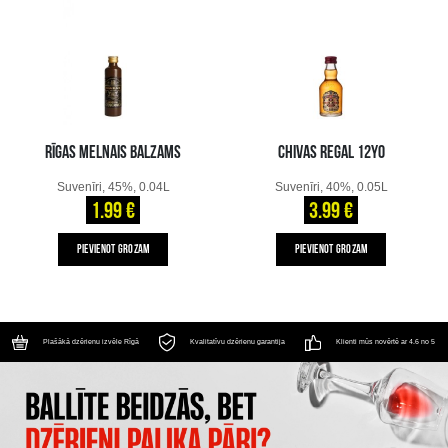
RĪGAS MELNAIS BALZAMS
CHIVAS REGAL 12YO
Suvenīri, 45%, 0.04L
Suvenīri, 40%, 0.05L
1.99 €
3.99 €
PIEVIENOT GROZAM
PIEVIENOT GROZAM
Plašākā dzērienu izvēle Rīgā
Kvalitatīvu dzērienu garantija
Klienti mūs novērtē ar 4.6 no 5