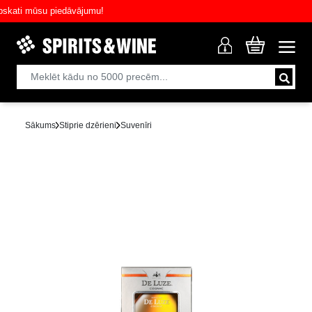
ati mūsu piedāvājumu!
Sākums
Stiprie dzērieni
Suvenīri