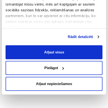
izmantojat mūsu vietni, mēs arī kopīgojam ar saviem
sociālās saziņas līdzekļu, reklamēšanas un analīzes
partneriem, kuri to var apvienot ar citu informāciju, ko
viņiem sniedzat vai ko viņi apkopo, kad lietojat viņu
pakalpojumus.
Atļaujot nepieciešamos sīkfailus Jūs
Rādīt detalizēti
piekrītat
Vispārīgiem vietnes lietošanas
noteikumiem
(saīsināti - VVLN).
Atļaut visus
Pielāgot
Atļaut nepieciešamos