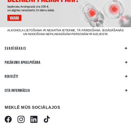
ALKOHOLA LIETOŠANAI IR NEGATĪVA IETEKME, TĀ PĀRDOŠANA, IEGĀDĀŠANĀS
UN NODOŠANA NEPILNGADĪGĀM PERSONĀM IR AIZLIEGTA
SVARĪGĀKAIS
PASĀKUMU APKALPOŠANA
REKVIZĪTI
CITA INFORMĀCIJA
MEKLĒ MŪS SOCIĀLAJOS